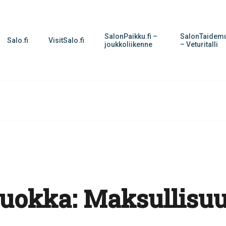
SalonPaikku.fi –
SalonTaidemu
Salo.fi
VisitSalo.fi
joukkoliikenne
– Veturitalli
uokka:
Maksullisu