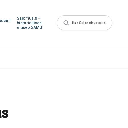
Salomus.fi –
seo.fi
historiallinen
Hae Salon sivustoilta
museo SAMU
us