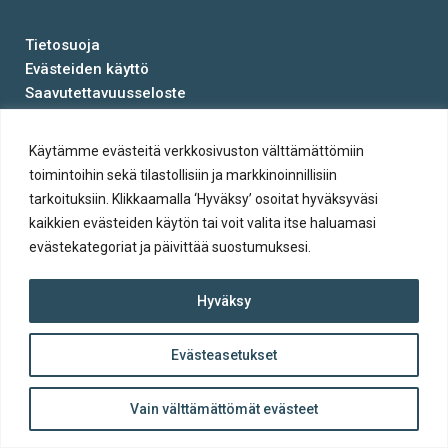
Tietosuoja
Evästeiden käyttö
Saavutettavuusseloste
© Salon kaupunki 2020 • All rights reserved.
Käytämme evästeitä verkkosivuston välttämättömiin
Website crafted by
Evermade
.
toimintoihin sekä tilastollisiin ja markkinoinnillisiin
tarkoituksiin. Klikkaamalla ‘Hyväksy’ osoitat hyväksyväsi
kaikkien evästeiden käytön tai voit valita itse haluamasi
evästekategoriat ja päivittää suostumuksesi.
Hyväksy
Evästeasetukset
ylös
Takaisin
Vain välttämättömät evästeet