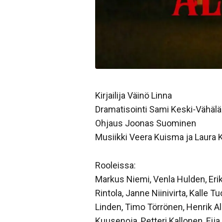
Kirjailija Väinö Linna
Dramatisointi Sami Keski-Vähälä
Ohjaus Joonas Suominen
Musiikki Veera Kuisma ja Laura
Rooleissa:
Markus Niemi, Venla Hulden, Erik
Rintola, Janne Niinivirta, Kalle 
Linden, Timo Törrönen, Henrik Al
Kuusenoja, Petteri Kallonen, Eij