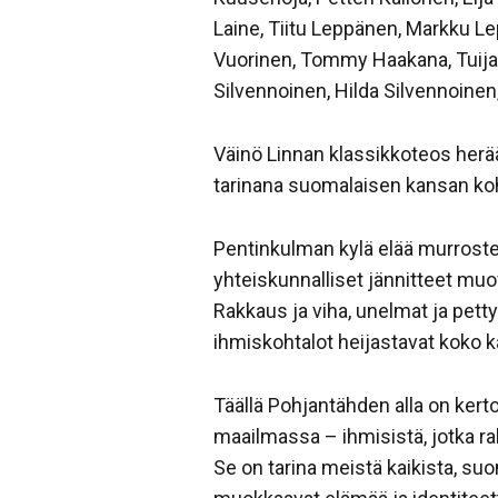
Laine, Tiitu Leppänen, Markku Lep
Vuorinen, Tommy Haakana, Tuija 
Silvennoinen, Hilda Silvennoine
Väinö Linnan klassikkoteos herä
tarinana suomalaisen kansan koht
Pentinkulman kylä elää murrosten
yhteiskunnalliset jännitteet muo
Rakkaus ja viha, unelmat ja pett
ihmiskohtalot heijastavat koko k
Täällä Pohjantähden alla on kert
maailmassa – ihmisistä, jotka rak
Se on tarina meistä kaikista, suom