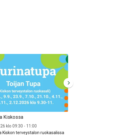
pa Kiskossa
Turinatupa Kiskossa
26 klo 09:30 - 11:00
Ke 18.11.2026 klo 09:30 - 11:0
a Kiskon terveystalon ruokasalissa
Turinatupa Kiskon terveystalo