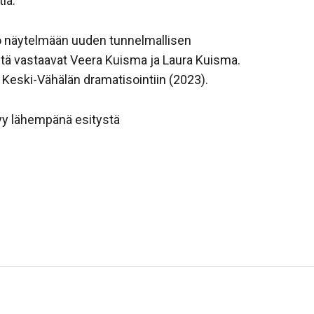
iä.
uo näytelmään uuden tunnelmallisen
tä vastaavat Veera Kuisma ja Laura Kuisma.
Keski-Vähälän dramatisointiin (2023).
tyy lähempänä esitystä
sa