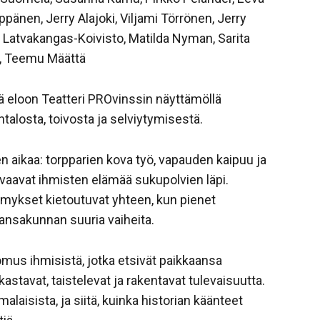
pänen, Jerry Alajoki, Viljami Törrönen, Jerry
Latvakangas-Koivisto, Matilda Nyman, Sarita
n, Teemu Määttä
ä eloon Teatteri PROvinssin näyttämöllä
alosta, toivosta ja selviytymisestä.
 aikaa: torpparien kova työ, vapauden kaipuu ja
vaavat ihmisten elämää sukupolvien läpi.
ymykset kietoutuvat yhteen, kun pienet
ansakunnan suuria vaiheita.
omus ihmisistä, jotka etsivät paikkaansa
astavat, taistelevat ja rakentavat tulevaisuutta.
alaisista, ja siitä, kuinka historian käänteet