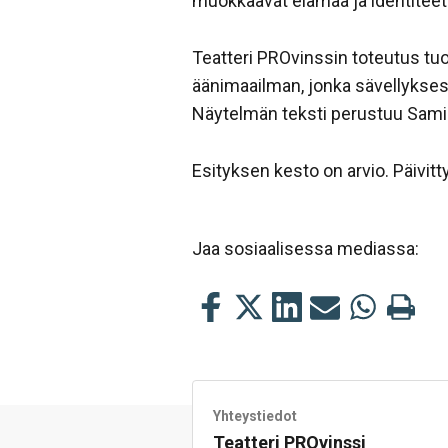
muokkaavat elämää ja identiteett
Teatteri PROvinssin toteutus t
äänimaailman, jonka sävellykses
Näytelmän teksti perustuu Sami 
Esityksen kesto on arvio. Päivit
Jaa sosiaalisessa mediassa:
Jaa
Jaa
Jaa
Jaa
Jaa
Tulosta
tämä
tämä
tämä
tämä
tämä
tämä
Facebookissa
Twitterissä
LinkedIn:ssä
sähköpostitse
WhatsApp:s
sivu
Yhteystiedot
Teatteri PROvinssi