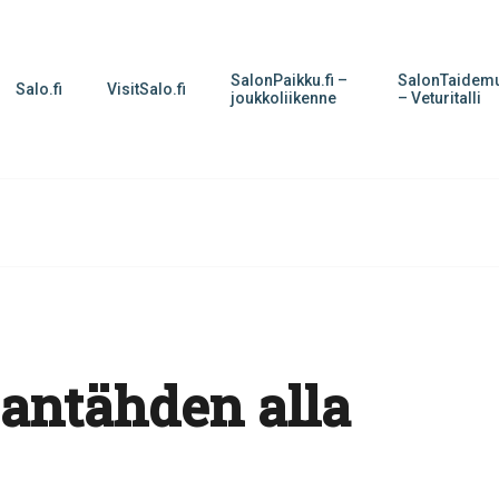
SalonPaikku.fi –
SalonTaidemu
Salo.fi
VisitSalo.fi
joukkoliikenne
– Veturitalli
jantähden alla