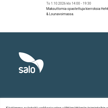
To 1.10.2026 klo 14:00 - 19:30
Maksuttomia opastettuja kierroksia Heh
& Lounavoimassa.
Tietosuoja
Käytämme evästeitä verkkosivuston välttämättömiin toimintoihin sekä t