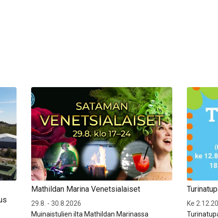
Mathildan Marina Venetsialaiset
Turinatu
us
29.8. - 30.8.2026
Ke 2.12.20
Muinaistulien ilta Mathildan Marinassa
Turinatup