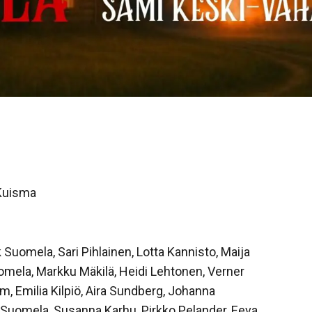
 Kuisma
 Suomela, Sari Pihlainen, Lotta Kannisto, Maija
Tuomela, Markku Mäkilä, Heidi Lehtonen, Verner
m, Emilia Kilpiö, Aira Sundberg, Johanna
a Suomela, Susanna Karhu, Pirkko Pelander, Eeva