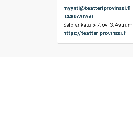
myynti@teatteriprovinssi.fi
0440520260
Salorankatu 5-7, ovi 3, Astru
https://teatteriprovinssi.fi