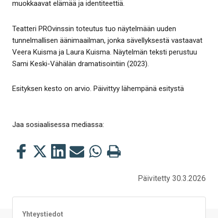
muokkaavat elämää ja identiteettiä.
Teatteri PROvinssin toteutus tuo näytelmään uuden
tunnelmallisen äänimaailman, jonka sävellyksestä vastaavat
Veera Kuisma ja Laura Kuisma. Näytelmän teksti perustuu
Sami Keski-Vähälän dramatisointiin (2023).
Esityksen kesto on arvio. Päivittyy lähempänä esitystä
Jaa sosiaalisessa mediassa:
Jaa
Jaa
Jaa
Jaa
Jaa
Tulosta
tämä
tämä
tämä
tämä
tämä
tämä
Facebookissa
Twitterissä
LinkedIn:ssä
sähköpostitse
WhatsApp:ssa
sivu
Päivitetty 30.3.2026
Yhteystiedot