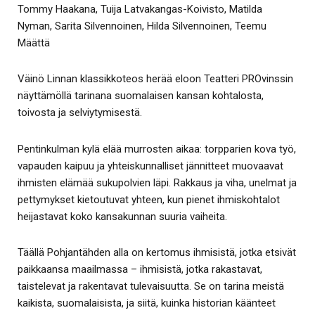
Tommy Haakana, Tuija Latvakangas-Koivisto, Matilda
Nyman, Sarita Silvennoinen, Hilda Silvennoinen, Teemu
Määttä
Väinö Linnan klassikkoteos herää eloon Teatteri PROvinssin
näyttämöllä tarinana suomalaisen kansan kohtalosta,
toivosta ja selviytymisestä.
Pentinkulman kylä elää murrosten aikaa: torpparien kova työ,
vapauden kaipuu ja yhteiskunnalliset jännitteet muovaavat
ihmisten elämää sukupolvien läpi. Rakkaus ja viha, unelmat ja
pettymykset kietoutuvat yhteen, kun pienet ihmiskohtalot
heijastavat koko kansakunnan suuria vaiheita.
Täällä Pohjantähden alla on kertomus ihmisistä, jotka etsivät
paikkaansa maailmassa – ihmisistä, jotka rakastavat,
taistelevat ja rakentavat tulevaisuutta. Se on tarina meistä
kaikista, suomalaisista, ja siitä, kuinka historian käänteet