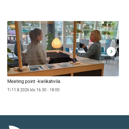
Meeting point -kielikahvila
Jär
Ti 11.8.2026 klo 16:30 - 18:00
28.9
Jär