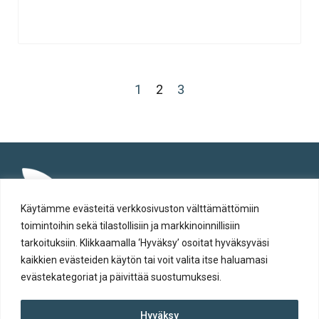
1
2
3
Käytämme evästeitä verkkosivuston välttämättömiin
toimintoihin sekä tilastollisiin ja markkinoinnillisiin
tarkoituksiin. Klikkaamalla ‘Hyväksy’ osoitat hyväksyväsi
kaikkien evästeiden käytön tai voit valita itse haluamasi
evästekategoriat ja päivittää suostumuksesi.
Tietosuoja
Hyväksy