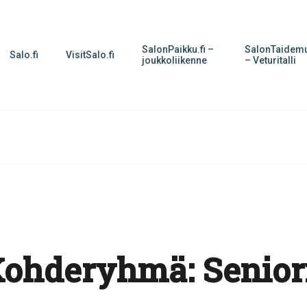
SalonPaikku.fi –
SalonTaidemu
Salo.fi
VisitSalo.fi
joukkoliikenne
– Veturitalli
Kohderyhmä:
Senior