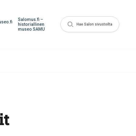
Salomus.fi –
seo.fi
historiallinen
Hae Salon sivustoilta
museo SAMU
it