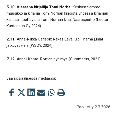
5.10. Vieraana kirjailija Tomi Norha!
Keskustelemme
muusikko ja kirjailija Tomi Norhan kirjoista yhdessä kirjailijan
kanssa. Luettavana Tomi Norhan kirja: Naarasperho (Lector
Kustannus Oy 2024).
2.11.
Anna-Riikka Carlson: Rakas Eeva Kilpi : nämä juhlat
jatkuvat vielä (WSOY, 2024)
7.12.
Anneli Kanto: Rottien pyhimys (Gummerus, 2021)
Jaa sosiaalisessa mediassa:
Jaa
Jaa
Jaa
Jaa
Jaa
Tulosta
tämä
tämä
tämä
tämä
tämä
tämä
Facebookissa
Twitterissä
LinkedIn:ssä
sähköpostitse
WhatsApp:ssa
sivu
Päivitetty 2.7.2026