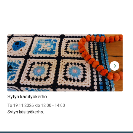
Sytyn käsityökerho
Syt
To 19.11.2026 klo 12:00 - 14:00
To 2
Sytyn käsityökerho.
Syt