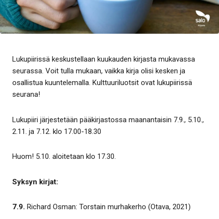
Lukupiirissä keskustellaan kuukauden kirjasta mukavassa
seurassa. Voit tulla mukaan, vaikka kirja olisi kesken ja
osallistua kuuntelemalla. Kulttuuriluotsit ovat lukupiirissä
seurana!
Lukupiiri järjestetään pääkirjastossa maanantaisin 7.9., 5.10.,
2.11. ja 7.12. klo 17.00-18.30
Huom! 5.10. aloitetaan klo 17.30.
Syksyn kirjat:
7.9.
Richard Osman: Torstain murhakerho (Otava, 2021)