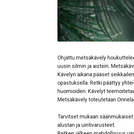
Ohjattu metsäkävely houkuttele
uusin silmin ja aistein. Metsäkä
Kävelyn aikana pääset seikkail
opastuksella. Retki päättyy yht
huomioiden. Kävelyt teemoiteta
Metsäkävely toteutetaan Onnela
Tarvitset mukaan säänmukaiset v
alustan ja uintivarusteet.
Retken jälkeen mahdollisuus uint