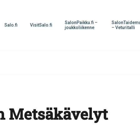
SalonPaikku.fi –
SalonTaidemu
Salo.fi
VisitSalo.fi
joukkoliikenne
– Veturitalli
n Metsäkävelyt