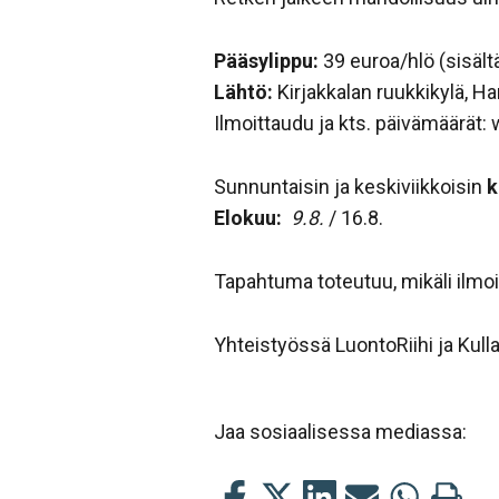
Pääsylippu:
39 euroa/hlö (sisält
Lähtö:
Kirjakkalan ruukkikylä, Ha
Ilmoittaudu ja kts. päivämäärät:
Sunnuntaisin ja keskiviikkoisin
k
Elokuu:
9.8.
/ 16.8.
Tapahtuma toteutuu, mikäli ilmoi
Yhteistyössä LuontoRiihi ja Kull
Jaa sosiaalisessa mediassa:
Jaa
Jaa
Jaa
Jaa
Jaa
Tulosta