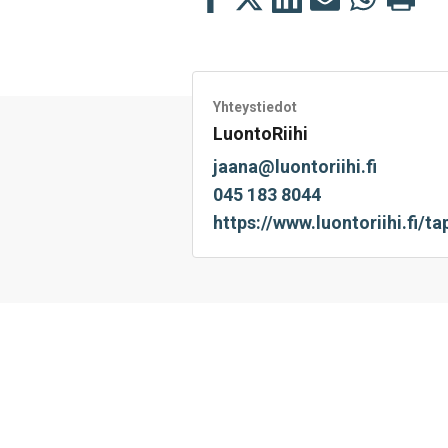
tämä
tämä
tämä
tämä
tämä
tämä
Facebookissa
Twitterissä
LinkedIn:ssä
sähköpostitse
WhatsApp:s
sivu
Yhteystiedot
LuontoRiihi
jaana@luontoriihi.fi
045 183 8044
https://www.luontoriihi.fi/t