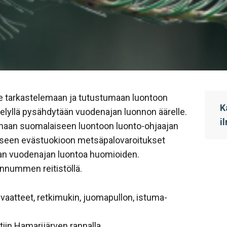
e tarkastelemaan ja tutustumaan luontoon
K
velyllä pysähdytään vuodenajan luonnon äärelle.
i
emaan suomalaiseen luontoon luonto-ohjaajan
eiseen evästuokioon metsäpalovaroitukset
an vuodenajan luontoa huomioiden.
nnummen reitistöllä.
aatteet, retkimukin, juomapullon, istuma-
iin Hamarijärven rannalla.