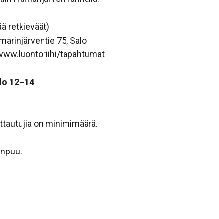
ää retkieväät)
marinjärventie 75, Salo
 www.luontoriihi/tapahtumat
lo 12–14
ttautujia on minimimäärä.
anpuu.