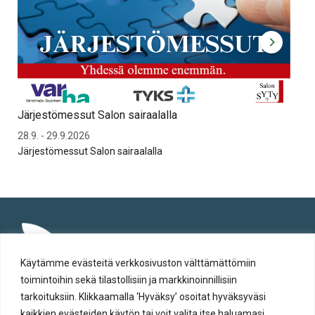
Järjestömessut Salon sairaalalla
Syt
28.9. - 29.9.2026
To 
Järjestömessut Salon sairaalalla
Syt
Käytämme evästeitä verkkosivuston välttämättömiin
toimintoihin sekä tilastollisiin ja markkinoinnillisiin
tarkoituksiin. Klikkaamalla ‘Hyväksy’ osoitat hyväksyväsi
kaikkien evästeiden käytön tai voit valita itse haluamasi