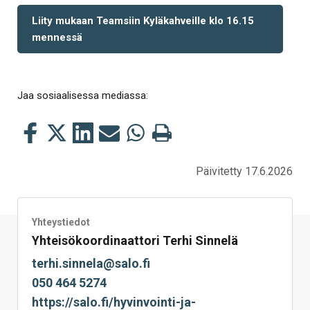
Liity mukaan Teamsiin Kyläkahveille klo 16.15
mennessä
Jaa sosiaalisessa mediassa:
Jaa
Jaa
Jaa
Jaa
Jaa
Tulosta
tämä
tämä
tämä
tämä
tämä
tämä
Facebookissa
Twitterissä
LinkedIn:ssä
sähköpostitse
WhatsApp:ssa
sivu
Päivitetty 17.6.2026
Yhteystiedot
Yhteisökoordinaattori Terhi Sinnelä
terhi.sinnela@salo.fi
050 464 5274
https://salo.fi/hyvinvointi-ja-