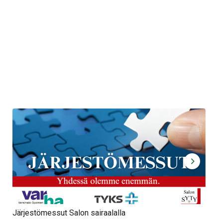
Järjestömessut Salon sairaalalla
Syt