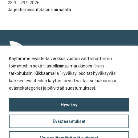
28.9. - 29.9.2026
To 
Järjestömessut Salon sairaalalla
Syt
Käytämme evästeitä verkkosivuston välttämättömiin
toimintoihin sekä tilastollisiin ja markkinoinnillisiin
tarkoituksiin. Klikkaamalla ‘Hyväksy’ osoitat hyväksyväsi
kaikkien evästeiden käytön tai voit valita itse haluamasi
evästekategoriat ja päivittää suostumuksesi.
Tietosuoja
Hyväksy
Evästeiden käyttö
Saavutettavuusseloste
Evästeasetukset
ylös
© Salon kaupunki 2020 • All rights reserved.
Takaisin
Website crafted by
Evermade
.
Vain välttämättömät evästeet