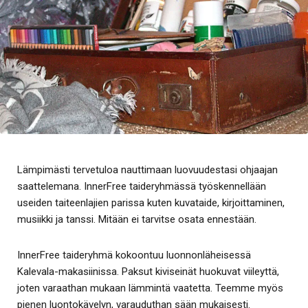
Lämpimästi tervetuloa nauttimaan luovuudestasi ohjaajan
saattelemana. InnerFree taideryhmässä työskennellään
useiden taiteenlajien parissa kuten kuvataide, kirjoittaminen,
musiikki ja tanssi. Mitään ei tarvitse osata ennestään.
InnerFree taideryhmä kokoontuu luonnonläheisessä
Kalevala-makasiinissa. Paksut kiviseinät huokuvat viileyttä,
joten varaathan mukaan lämmintä vaatetta. Teemme myös
pienen luontokävelyn, varauduthan sään mukaisesti.