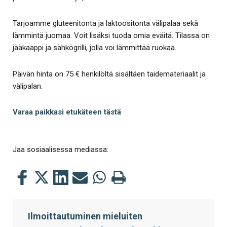
Tarjoamme gluteenitonta ja laktoositonta välipalaa sekä
lämmintä juomaa. Voit lisäksi tuoda omia eväitä. Tilassa on
jääkaappi ja sähkögrilli, jolla voi lämmittää ruokaa.
Päivän hinta on 75 € henkilöltä sisältäen taidemateriaalit ja
välipalan.
Varaa paikkasi etukäteen tästä
Jaa sosiaalisessa mediassa:
Jaa
Jaa
Jaa
Jaa
Jaa
Tulosta
tämä
tämä
tämä
tämä
tämä
tämä
Facebookissa
Twitterissä
LinkedIn:ssä
sähköpostitse
WhatsApp:ssa
sivu
Ilmoittautuminen mieluiten