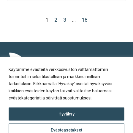
1
2
3
…
18
Käytämme evästeitä verkkosivuston välttämättömiin
toimintoihin sekä tilastollisiin ja markkinoinnillisiin
tarkoituksiin. Klikkaamalla ‘Hyväksy’ osoitat hyväksyväsi
kaikkien evästeiden käytön tai voit valita itse haluamasi
evästekategoriat ja päivittää suostumuksesi.
Tietosuoja
Hyväksy
Evästeiden käyttö
Saavutettavuusseloste
Evästeasetukset