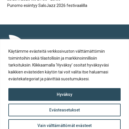
Punomo esiintyy SaloJazz 2026 festivaalilla
Jaz
Käytämme evästeitä verkkosivuston välttämättömiin
toimintoihin sekä tilastollisiin ja markkinoinnillisiin
tarkoituksiin. Klikkaamalla ‘Hyväksy’ osoitat hyväksyväsi
kaikkien evästeiden käytön tai voit valita itse haluamasi
evästekategoriat ja päivittää suostumuksesi.
Tietosuoja
Hyväksy
Evästeiden käyttö
Saavutettavuusseloste
Evästeasetukset
ylös
© Salon kaupunki 2020 • All rights reserved.
Takaisin
Website crafted by
Evermade
.
Vain välttämättömät evästeet