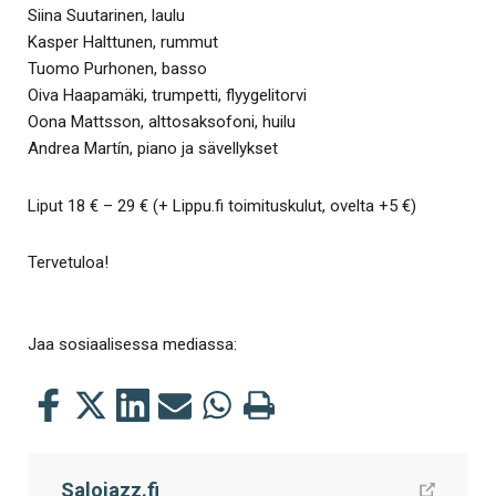
Siina Suutarinen, laulu
Kasper Halttunen, rummut
Tuomo Purhonen, basso
Oiva Haapamäki, trumpetti, flyygelitorvi
Oona Mattsson, alttosaksofoni, huilu
Andrea Martín, piano ja sävellykset
Liput 18 € – 29 € (+ Lippu.fi toimituskulut, ovelta +5 €)
Tervetuloa!
Jaa sosiaalisessa mediassa:
Jaa
Jaa
Jaa
Jaa
Jaa
Tulosta
tämä
tämä
tämä
tämä
tämä
tämä
Facebookissa
Twitterissä
LinkedIn:ssä
sähköpostitse
WhatsApp:ssa
sivu
Salojazz.fi