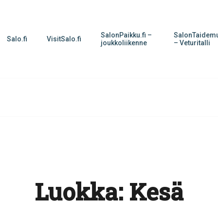
SalonPaikku.fi –
SalonTaidemu
Salo.fi
VisitSalo.fi
joukkoliikenne
– Veturitalli
Luokka:
Kesä