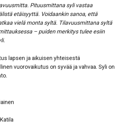
ilavuusmitta. Pituusmittana syli vastaa
älistä etäisyyttä. Voidaankin sanoa, että
kaa vielä monta syltä. Tilavuusmittana syltä
 mittauksessa
– puiden merkitys tulee esiin
li.
tus lapsen ja aikuisen yhteisestä
inen vuorovaikutus on syvää ja vahvaa. Syli on
to.
iainen
Katila