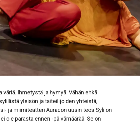
a ja väriä. Ihmetystä ja hymyä. Vähän ehkä
llistä yleisön ja taiteilijoiden yhteistä,
i- ja miimiteatteri Auracon uusin teos Syli on
a ei ole parasta ennen -päivämäärää. Se on
.