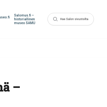
Salomus.fi –
seo.fi
historiallinen
Hae Salon sivustoilta
museo SAMU
nä –