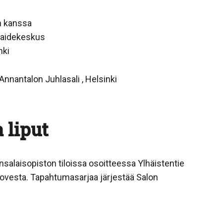
n kanssa
 taidekeskus
nki
Annantalon Juhlasali , Helsinki
 liput
nsalaisopiston tiloissa osoitteessa Ylhäistentie
ovesta. Tapahtumasarjaa järjestää Salon