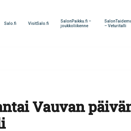
SalonPaikku.fi –
SalonTaidemu
Salo.fi
VisitSalo.fi
joukkoliikenne
– Veturitalli
ntai Vauvan päivä
i