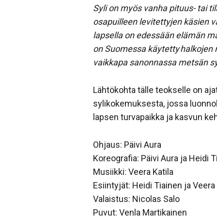
Syli on myös vanha pituus- tai t
osapuilleen levitettyjen käsien v
lapsella on edessään elämän mat
on Suomessa käytetty
halkojen
vaikkapa sanonnassa mets
än sy
Lähtökohta tälle teokselle on aja
sylikokemuksesta, jossa luonnoll
lapsen turvapaikka ja kasvun keh
Ohjaus: Päivi Aura
Koreografia: Päivi Aura ja Heidi T
Musiikki: Veera Katila
Esiintyjät: Heidi Tiainen ja Veera 
Valaistus: Nicolas Salo
Puvut: Venla Martikainen