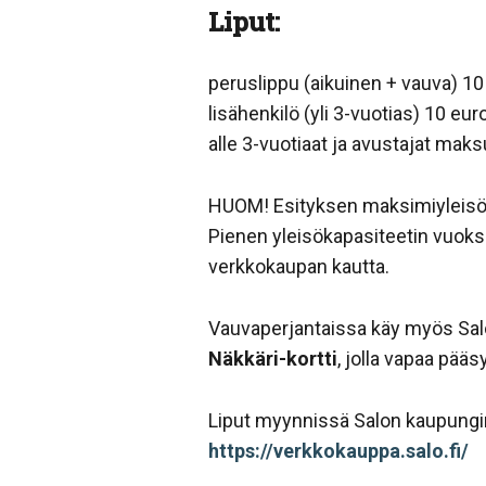
Liput:
peruslippu (aikuinen + vauva) 10
lisähenkilö (yli 3-vuotias) 10 eur
alle 3-vuotiaat ja avustajat maks
HUOM! Esityksen maksimiyleisöm
Pienen yleisökapasiteetin vuoks
verkkokaupan kautta.
Vauvaperjantaissa käy myös Salo
Näkkäri-kortti
, jolla vapaa pääs
Liput myynnissä Salon kaupungi
https://verkkokauppa.salo.fi/