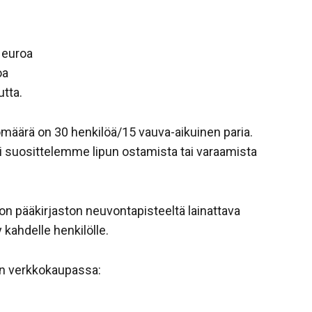
 euroa
oa
utta.
äärä on 30 henkilöä/15 vauva-aikuinen paria.
i suosittelemme lipun ostamista tai varaamista
n pääkirjaston neuvontapisteeltä lainattava
y kahdelle henkilölle.
n verkkokaupassa: