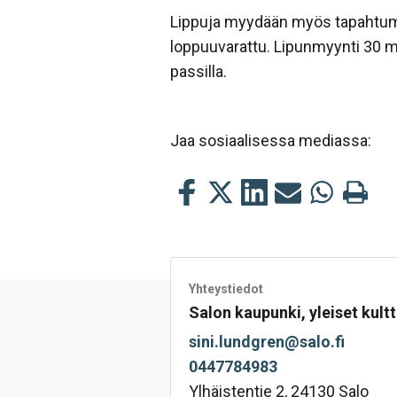
Lippuja myydään myös tapahtumi
loppuuvarattu. Lipunmyynti 30 m
passilla.
Jaa sosiaalisessa mediassa:
Jaa
Jaa
Jaa
Jaa
Jaa
Tulosta
tämä
tämä
tämä
tämä
tämä
tämä
Facebookissa
Twitterissä
LinkedIn:ssä
sähköpostitse
WhatsApp:s
sivu
Yhteystiedot
Salon kaupunki, yleiset kultt
sini.lundgren@salo.fi
0447784983
Ylhäistentie 2, 24130 Salo