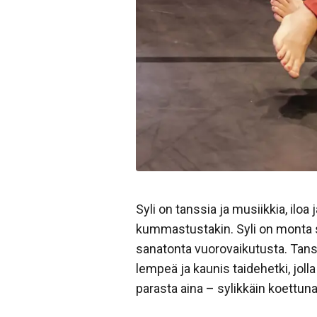
Syli on tanssia ja musiikkia, ilo
kummastustakin. Syli on monta syli
sanatonta vuorovaikutusta. Tanss
lempeä ja kaunis taidehetki, joll
parasta aina – sylikkäin koettuna