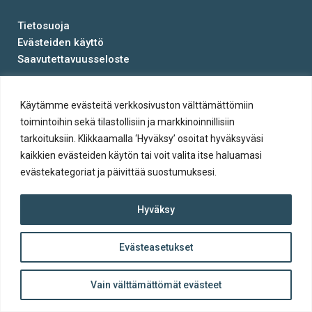
Tietosuoja
Evästeiden käyttö
Saavutettavuusseloste
© Salon kaupunki 2020 • All rights reserved.
Käytämme evästeitä verkkosivuston välttämättömiin
Website crafted by
Evermade
.
toimintoihin sekä tilastollisiin ja markkinoinnillisiin
tarkoituksiin. Klikkaamalla ‘Hyväksy’ osoitat hyväksyväsi
kaikkien evästeiden käytön tai voit valita itse haluamasi
evästekategoriat ja päivittää suostumuksesi.
Hyväksy
Evästeasetukset
ylös
Takaisin
Vain välttämättömät evästeet