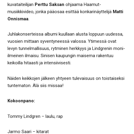
kuvataiteilijan
Perttu Saksan
ohjaama Haamut-
musiikkivideo, jonka pääosaa esittää konkarinäyttelijä
Matti
Onnismaa
.
Juhlakonserteissa albumi kuullaan alusta loppuun uudessa,
vuosien mittaan syventyneessä valossa. Ytimessä ovat
levyn tunnelmallisuus, rytminen herkkyys ja Lindgrenin moni-
ilmeinen ilmaisu. Sinisen kaupungin maisema rakentuu
keikoilla hitaasti ja intensiivisesti.
Näiden keikkojen jälkeen yhtyeen tulevaisuus on toistaiseksi
tuntematon. Älä siis missaa!
Kokoonpano:
Tommy Lindgren – laulu, rap
Jarmo Saari – kitarat