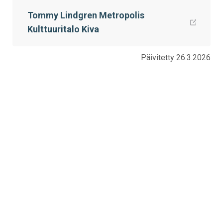
Facebookissa
Twitterissä
LinkedIn:ssä
sähköpostitse
WhatsApp:ssa
sivu
Tommy Lindgren Metropolis
Kulttuuritalo Kiva
Päivitetty 26.3.2026