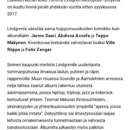
on kuultu livenä peräti yhdeksän vuotta sitten syyskuussa
2017.
Lindgreniä säestää sama huippumuusikoiden kolmikko kuin
albumillakin:
Jarmo Saari
,
Abdissa Assefa
ja
Teppo
Mäkynen.
Kivenkovaa livebändiä vahvistavat lisäksi
Ville
Riippa
ja
Felix Zenger
.
Sininen kaupunki merkitsi Lindgrenille uudenlaista
tummanpuhuvaa ilmaisua laulun, puheen ja räpin
rajapinnoilla. Muun muassa Soundin ja Aamulehden arvioissa
neljä tähteä saanut albumi rakentuu utuisista
äänimaisemista, joissa hiphop, triphop, jazz ja indierock
kietoutuvat yhteen. Teemat liikkuvat ihmissuhteiden,
yksinäisyyden ja yhteenkuuluvuuden ympärillä ”ajassa, jossa
kaikki pitää mitata”. Debyyttilevy sai ilmestyessään laajaa
kiitosta omaleimaisesta tunnelmastaan ja vahvasta
bändisoitostaan. Albumilta julkaistiin myös palkitun