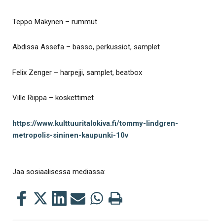
Teppo Mäkynen – rummut
Abdissa Assefa – basso, perkussiot, samplet
Felix Zenger – harpejji, samplet, beatbox
Ville Riippa – koskettimet
https://www.kulttuuritalokiva.fi/tommy-lindgren-
metropolis-sininen-kaupunki-10v
Jaa sosiaalisessa mediassa:
Jaa
Jaa
Jaa
Jaa
Jaa
Tulosta
tämä
tämä
tämä
tämä
tämä
tämä