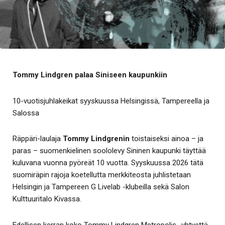
Tommy Lindgren palaa Siniseen kaupunkiin
10-vuotisjuhlakeikat syyskuussa Helsingissä, Tampereella ja
Salossa
Räppäri-laulaja
Tommy Lindgrenin
toistaiseksi ainoa – ja
paras – suomenkielinen soololevy Sininen kaupunki täyttää
kuluvana vuonna pyöreät 10 vuotta. Syyskuussa 2026 tätä
suomiräpin rajoja koetellutta merkkiteosta juhlistetaan
Helsingin ja Tampereen G Livelab -klubeilla sekä Salon
Kulttuuritalo Kivassa.
Edellisen kerran koko Tommy Lindgren Metropolis -yhtyettä