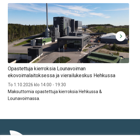
Opastettuja kierroksia Lounavoiman
Mat
ekovoimalaitoksessa ja vierailukeskus Hehkussa
29.8
To 1.10.2026 klo 14:00 - 19:30
Mui
Maksuttomia opastettuja kierroksia Hehkussa &
Lounavoimassa.