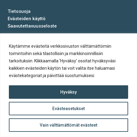
Tietosuoja
Evästeiden käyttö
Saavutettavuusseloste
© Salon kaupunki 2020 • All rights reserved.
Käytämme evästeitä verkkosivuston välttämättömiin
Website crafted by
Evermade
.
toimintoihin sekä tilastollisiin ja markkinoinnillisiin
tarkoituksiin. Klikkaamalla ‘Hyväksy’ osoitat hyväksyväsi
kaikkien evästeiden käytön tai voit valita itse haluamasi
evästekategoriat ja päivittää suostumuksesi.
Hyväksy
Evästeasetukset
ylös
Takaisin
Vain välttämättömät evästeet