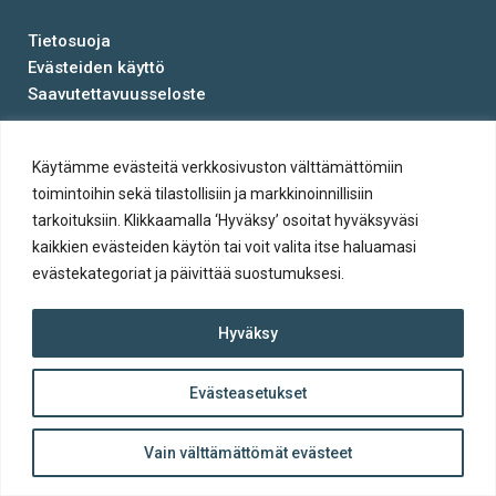
Tietosuoja
Evästeiden käyttö
Saavutettavuusseloste
© Salon kaupunki 2020 • All rights reserved.
Käytämme evästeitä verkkosivuston välttämättömiin
Website crafted by
Evermade
.
toimintoihin sekä tilastollisiin ja markkinoinnillisiin
tarkoituksiin. Klikkaamalla ‘Hyväksy’ osoitat hyväksyväsi
kaikkien evästeiden käytön tai voit valita itse haluamasi
evästekategoriat ja päivittää suostumuksesi.
Hyväksy
Evästeasetukset
ylös
Takaisin
Vain välttämättömät evästeet