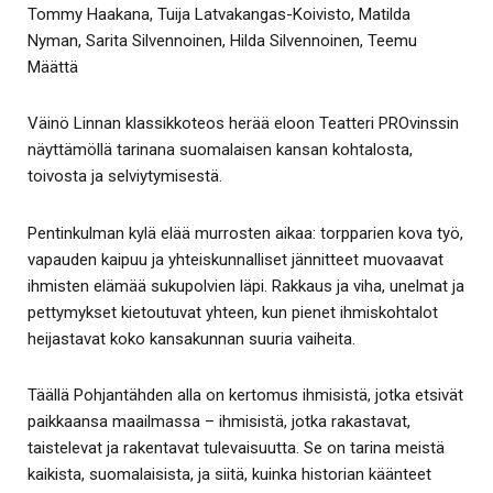
Tommy Haakana, Tuija Latvakangas-Koivisto, Matilda
Nyman, Sarita Silvennoinen, Hilda Silvennoinen, Teemu
Määttä
Väinö Linnan klassikkoteos herää eloon Teatteri PROvinssin
näyttämöllä tarinana suomalaisen kansan kohtalosta,
toivosta ja selviytymisestä.
Pentinkulman kylä elää murrosten aikaa: torpparien kova työ,
vapauden kaipuu ja yhteiskunnalliset jännitteet muovaavat
ihmisten elämää sukupolvien läpi. Rakkaus ja viha, unelmat ja
pettymykset kietoutuvat yhteen, kun pienet ihmiskohtalot
heijastavat koko kansakunnan suuria vaiheita.
Täällä Pohjantähden alla on kertomus ihmisistä, jotka etsivät
paikkaansa maailmassa – ihmisistä, jotka rakastavat,
taistelevat ja rakentavat tulevaisuutta. Se on tarina meistä
kaikista, suomalaisista, ja siitä, kuinka historian käänteet