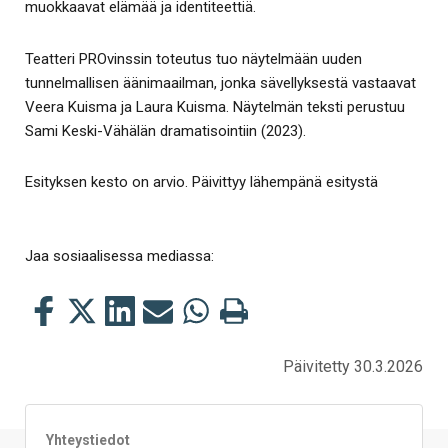
muokkaavat elämää ja identiteettiä.
Teatteri PROvinssin toteutus tuo näytelmään uuden
tunnelmallisen äänimaailman, jonka sävellyksestä vastaavat
Veera Kuisma ja Laura Kuisma. Näytelmän teksti perustuu
Sami Keski-Vähälän dramatisointiin (2023).
Esityksen kesto on arvio. Päivittyy lähempänä esitystä
Jaa sosiaalisessa mediassa:
Jaa
Jaa
Jaa
Jaa
Jaa
Tulosta
tämä
tämä
tämä
tämä
tämä
tämä
Facebookissa
Twitterissä
LinkedIn:ssä
sähköpostitse
WhatsApp:ssa
sivu
Päivitetty 30.3.2026
Yhteystiedot