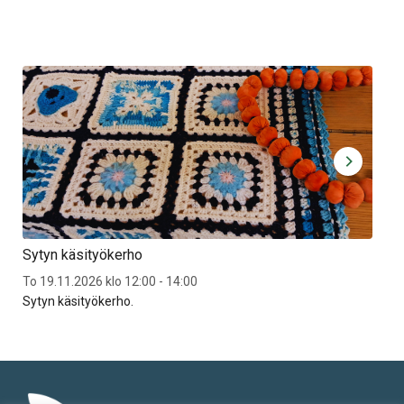
Sytyn käsityökerho
Syt
To 19.11.2026 klo 12:00 - 14:00
To 2
Sytyn käsityökerho.
Syt