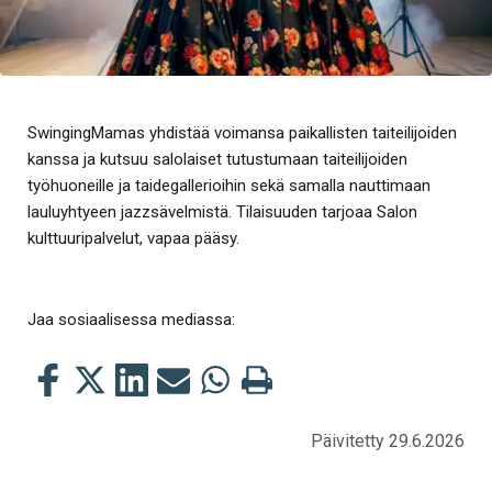
SwingingMamas yhdistää voimansa paikallisten taiteilijoiden
kanssa ja kutsuu salolaiset tutustumaan taiteilijoiden
työhuoneille ja taidegallerioihin sekä samalla nauttimaan
lauluyhtyeen jazzsävelmistä. Tilaisuuden tarjoaa Salon
kulttuuripalvelut, vapaa pääsy.
Jaa sosiaalisessa mediassa:
Jaa
Jaa
Jaa
Jaa
Jaa
Tulosta
tämä
tämä
tämä
tämä
tämä
tämä
Facebookissa
Twitterissä
LinkedIn:ssä
sähköpostitse
WhatsApp:ssa
sivu
Päivitetty 29.6.2026