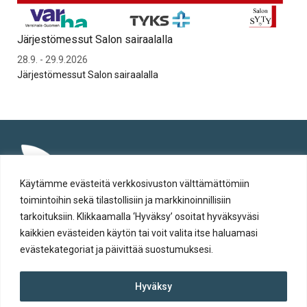
Järjestömessut Salon sairaalalla
Syt
28.9. - 29.9.2026
To 
Järjestömessut Salon sairaalalla
Syt
Käytämme evästeitä verkkosivuston välttämättömiin
toimintoihin sekä tilastollisiin ja markkinoinnillisiin
tarkoituksiin. Klikkaamalla ‘Hyväksy’ osoitat hyväksyväsi
kaikkien evästeiden käytön tai voit valita itse haluamasi
evästekategoriat ja päivittää suostumuksesi.
Tietosuoja
Hyväksy
Evästeiden käyttö