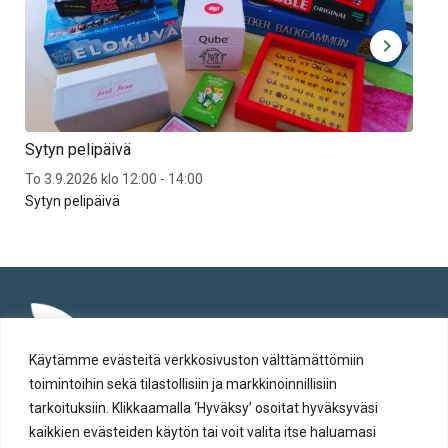
Sytyn pelipäivä
Syt
To 3.9.2026 klo 12:00 - 14:00
To 1
Sytyn pelipäivä
Syt
Käytämme evästeitä verkkosivuston välttämättömiin
toimintoihin sekä tilastollisiin ja markkinoinnillisiin
tarkoituksiin. Klikkaamalla ‘Hyväksy’ osoitat hyväksyväsi
kaikkien evästeiden käytön tai voit valita itse haluamasi