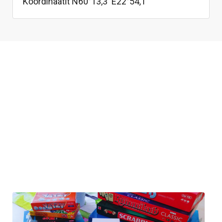
Koordinaatit N60°13,3' E22°54,1'