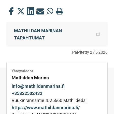
Jaa
Jaa
Jaa
Jaa
Jaa
Tulosta
tämä
tämä
tämä
tämä
tämä
tämä
Facebookissa
Twitterissä
LinkedIn:ssä
sähköpostitse
WhatsApp:ssa
sivu
MATHILDAN MARINAN
TAPAHTUMAT
Päivitetty 27.5.2026
Yhteystiedot
Mathildan Marina
info@mathildanmarina.fi
+35822502432
Ruukinrannantie 4, 25660 Mathildedal
https://www.mathildanmarina.fi/