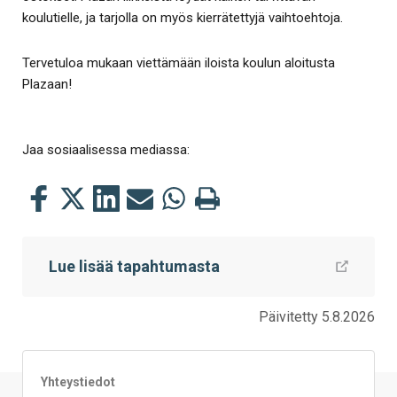
koulutielle, ja tarjolla on myös kierrätettyjä vaihtoehtoja.
Tervetuloa mukaan viettämään iloista koulun aloitusta
Plazaan!
Jaa sosiaalisessa mediassa:
Jaa
Jaa
Jaa
Jaa
Jaa
Tulosta
tämä
tämä
tämä
tämä
tämä
tämä
Facebookissa
Twitterissä
LinkedIn:ssä
sähköpostitse
WhatsApp:ssa
sivu
Lue lisää tapahtumasta
Päivitetty 5.8.2026
Yhteystiedot