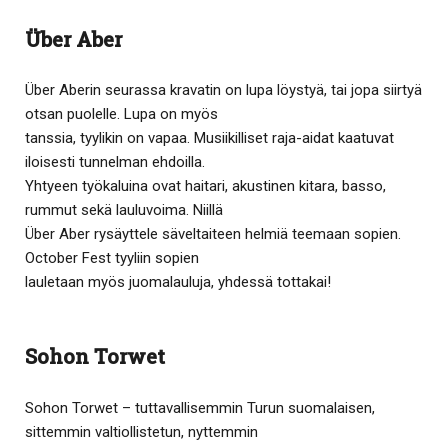
Über Aber
Über Aberin seurassa kravatin on lupa löystyä, tai jopa siirtyä
otsan puolelle. Lupa on myös
tanssia, tyylikin on vapaa. Musiikilliset raja-aidat kaatuvat
iloisesti tunnelman ehdoilla.
Yhtyeen työkaluina ovat haitari, akustinen kitara, basso,
rummut sekä lauluvoima. Niillä
Über Aber rysäyttele säveltaiteen helmiä teemaan sopien.
October Fest tyyliin sopien
lauletaan myös juomalauluja, yhdessä tottakai!
Sohon Torwet
Sohon Torwet – tuttavallisemmin Turun suomalaisen,
sittemmin valtiollistetun, nyttemmin