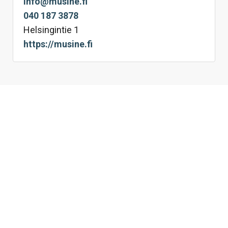
info@musine.fi
040 187 3878
Helsingintie 1
https://musine.fi