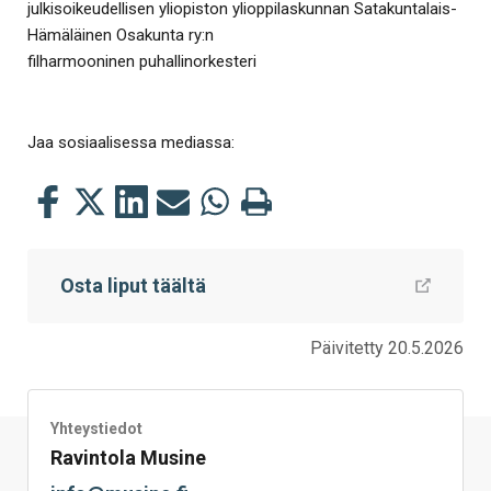
julkisoikeudellisen yliopiston ylioppilaskunnan Satakuntalais-
Hämäläinen Osakunta ry:n
filharmooninen puhallinorkesteri
Jaa sosiaalisessa mediassa:
Jaa
Jaa
Jaa
Jaa
Jaa
Tulosta
tämä
tämä
tämä
tämä
tämä
tämä
Facebookissa
Twitterissä
LinkedIn:ssä
sähköpostitse
WhatsApp:ssa
sivu
Osta liput täältä
Päivitetty 20.5.2026
Yhteystiedot
Ravintola Musine