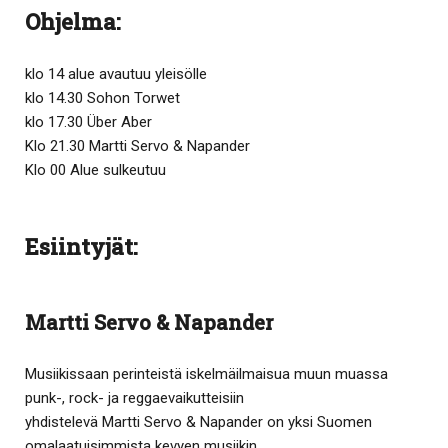
Ohjelma:
klo 14 alue avautuu yleisölle
klo 14.30 Sohon Torwet
klo 17.30 Über Aber
Klo 21.30 Martti Servo & Napander
Klo 00 Alue sulkeutuu
Esiintyjät:
Martti Servo & Napander
Musiikissaan perinteistä iskelmäilmaisua muun muassa
punk-, rock- ja reggaevaikutteisiin
yhdistelevä Martti Servo & Napander on yksi Suomen
omalaatuisimmista kevyen musiikin