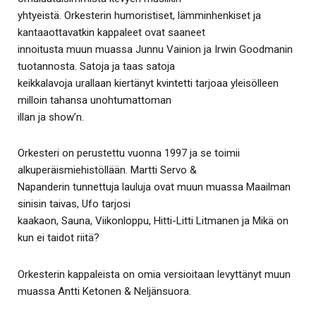
yhtyeistä. Orkesterin humoristiset, lämminhenkiset ja
kantaaottavatkin kappaleet ovat saaneet
innoitusta muun muassa Junnu Vainion ja Irwin Goodmanin
tuotannosta. Satoja ja taas satoja
keikkalavoja urallaan kiertänyt kvintetti tarjoaa yleisölleen
milloin tahansa unohtumattoman
illan ja show’n.
Orkesteri on perustettu vuonna 1997 ja se toimii
alkuperäismiehistöllään. Martti Servo &
Napanderin tunnettuja lauluja ovat muun muassa Maailman
sinisin taivas, Ufo tarjosi
kaakaon, Sauna, Viikonloppu, Hitti-Litti Litmanen ja Mikä on
kun ei taidot riitä?
Orkesterin kappaleista on omia versioitaan levyttänyt muun
muassa Antti Ketonen & Neljänsuora.