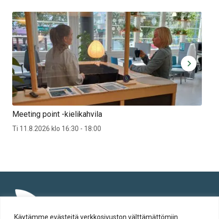
Meeting point -kielikahvila
Jär
Ti 11.8.2026 klo 16:30 - 18:00
28.9
Jär
Käytämme evästeitä verkkosivuston välttämättömiin