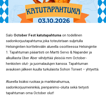
Salo
October Fest katutapahtuma
on todellinen
sadonkorjuutapahtuma joka toteutetaan suljetulla
Helsingintien korttelinvälin alueella osoitteessa Helsingintie
1. Tapahtuman pääartisti on Martti Servo & Napander ja
alkuillasta Über Aber viihdyttää yleisöä mm October-
henkisten olut- ja juomalaulujen kanssa. Tapahtuman
avauksen jälkeen kuulla turkulaista Sohon Torwet – yhtyettä.
Alueella lisäksi ruokaa ja markkinahumua,
sadonkorjuumeininkiä, pienpanimo-oluita sekä tietysti
tapahtuman oma October olut!