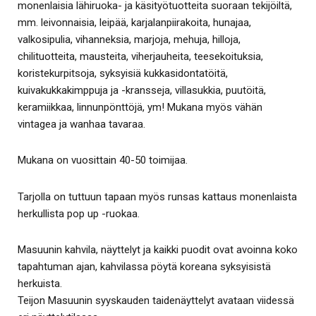
monenlaisia lähiruoka- ja käsityötuotteita suoraan tekijöiltä,
mm. leivonnaisia, leipää, karjalanpiirakoita, hunajaa,
valkosipulia, vihanneksia, marjoja, mehuja, hilloja,
chilituotteita, mausteita, viherjauheita, teesekoituksia,
koristekurpitsoja, syksyisiä kukkasidontatöitä,
kuivakukkakimppuja ja -kransseja, villasukkia, puutöitä,
keramiikkaa, linnunpönttöjä, ym! Mukana myös vähän
vintagea ja wanhaa tavaraa.
Mukana on vuosittain 40-50 toimijaa.
Tarjolla on tuttuun tapaan myös runsas kattaus monenlaista
herkullista pop up -ruokaa.
Masuunin kahvila, näyttelyt ja kaikki puodit ovat avoinna koko
tapahtuman ajan, kahvilassa pöytä koreana syksyisistä
herkuista.
Teijon Masuunin syyskauden taidenäyttelyt avataan viidessä