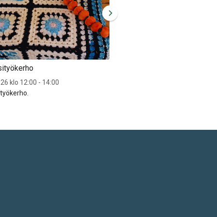
sityökerho
Sytyn käsityökerho
26 klo 12:00 - 14:00
To 17.9.2026 klo 12:00 - 14:00
ityökerho.
Sytyn käsityökerho.