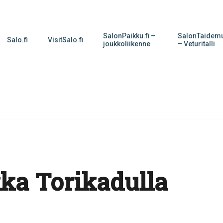
SalonPaikku.fi –
SalonTaidemu
Salo.fi
VisitSalo.fi
joukkoliikenne
– Veturitalli
ka Torikadulla