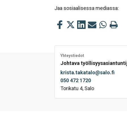
Jaa sosiaalisessa mediassa:
Jaa
Jaa
Jaa
Jaa
Jaa
Tulosta
tämä
tämä
tämä
tämä
tämä
tämä
Facebookissa
Twitterissä
LinkedIn:ssä
sähköpostitse
WhatsApp:s
sivu
Yhteystiedot
Johtava työllisyysasiantunti
krista.takatalo@salo.fi
050 472 1720
Torikatu 4, Salo