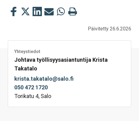
Jaa
Jaa
Jaa
Jaa
Jaa
Tulosta
tämä
tämä
tämä
tämä
tämä
tämä
Facebookissa
Twitterissä
LinkedIn:ssä
sähköpostitse
WhatsApp:ssa
sivu
Päivitetty 26.6.2026
Yhteystiedot
Johtava työllisyysasiantuntija Krista
Takatalo
krista.takatalo@salo.fi
050 472 1720
Torikatu 4, Salo