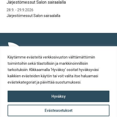
Järjestömessut Salon sairaalalla
Syt
28.9. - 29.9.2026
To 
Järjestömessut Salon sairaalalla
Syt
Käytämme evästeitä verkkosivuston välttämättömiin
toimintoihin sekä tilastollisiin ja markkinoinnillisiin
tarkoituksiin. Klikkaamalla ‘Hyväksy’ osoitat hyväksyväsi
kaikkien evästeiden käytön tai voit valita itse haluamasi
evästekategoriat ja päivittää suostumuksesi.
Tietosuoja
Hyväksy
Evästeiden käyttö
Saavutettavuusseloste
Evästeasetukset
ylös