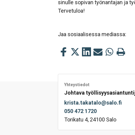
sinulle sopivan työnantajan ja t
Tervetuloa!
Jaa sosiaalisessa mediassa:
Jaa
Jaa
Jaa
Jaa
Jaa
Tulosta
tämä
tämä
tämä
tämä
tämä
tämä
Facebookissa
Twitterissä
LinkedIn:ssä
sähköpostitse
WhatsApp:s
sivu
Yhteystiedot
Johtava työllisyysasiantunti
krista.takatalo@salo.fi
050 472 1720
Torikatu 4, 24100 Salo