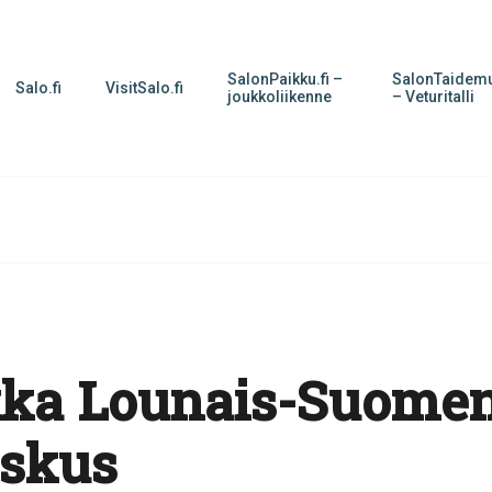
SalonPaikku.fi –
SalonTaidemu
Salo.fi
VisitSalo.fi
joukkoliikenne
– Veturitalli
ka Lounais-Suome
eskus