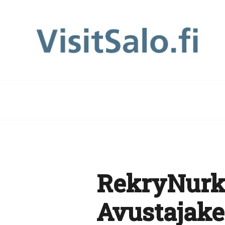
RekryNurk
Avustajak