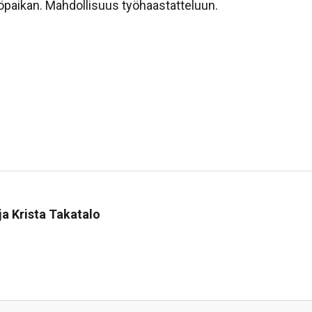
yöpaikan. Mahdollisuus työhaastatteluun.
sa
ja Krista Takatalo