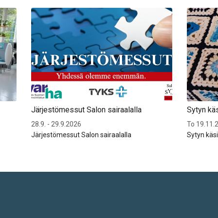
Järjestömessut Salon sairaalalla
Sytyn kä
28.9. - 29.9.2026
To 19.11.2
Järjestömessut Salon sairaalalla
Sytyn käs