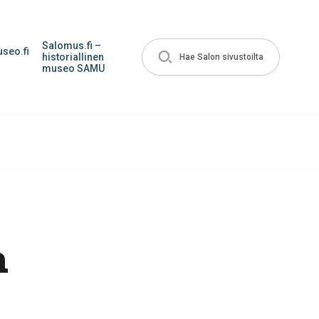
Salomus.fi –
seo.fi
historiallinen
Hae Salon sivustoilta
museo SAMU
n