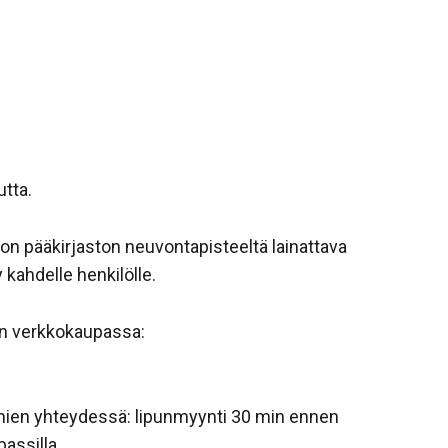
utta.
on pääkirjaston neuvontapisteeltä lainattava
y kahdelle henkilölle.
n verkkokaupassa:
ien yhteydessä: lipunmyynti 30 min ennen
assilla.