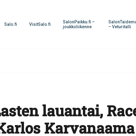
SalonPaikku.fi –
SalonTaidemu
Salo.fi
VisitSalo.fi
joukkoliikenne
– Veturitalli
asten lauantai, Rac
Karlos Karvanaama 