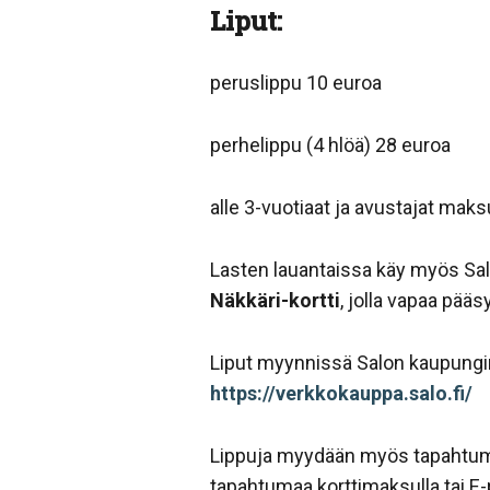
Liput:
peruslippu 10 euroa
perhelippu (4 hlöä) 28 euroa
alle 3-vuotiaat ja avustajat maks
Lasten lauantaissa käy myös Sal
Näkkäri-kortti
, jolla vapaa pääs
Liput myynnissä Salon kaupungi
https://verkkokauppa.salo.fi/
Lippuja myydään myös tapahtum
tapahtumaa korttimaksulla tai E-p