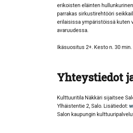
erikoisten eläinten hullunkurinen
parrakas sirkustirehtööri seikkai
erilaisissa ympäristöissä kuten 
avaruudessa.
Ikäsuositus 2+. Kesto n. 30 min.
Yhteystiedot ja
Kulttuuritila Näkkäri sijaitsee S
Ylhäistentie 2, Salo. Lisätiedot:
w
Salon kaupungin kulttuuripalvelu