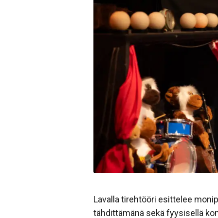
Lavalla tirehtööri esittelee monip
tähdittämänä sekä fyysisellä kom