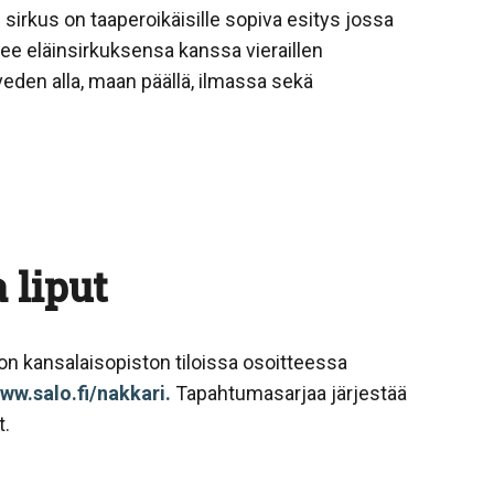
 sirkus on taaperoikäisille sopiva esitys jossa
lee eläinsirkuksensa kanssa vieraillen
veden alla, maan päällä, ilmassa sekä
 liput
alon kansalaisopiston tiloissa osoitteessa
ww.salo.fi/nakkari.
Tapahtumasarjaa järjestää
t.