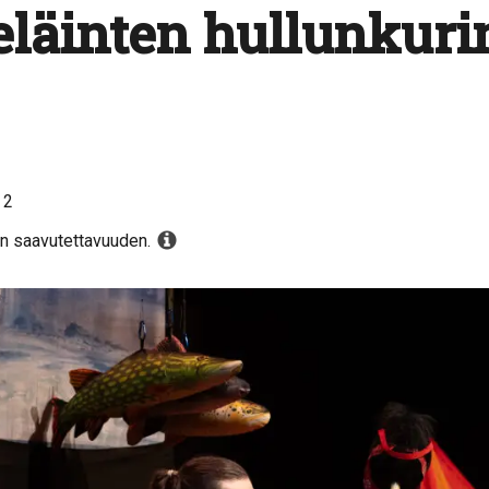
 eläinten hullunkur
 2
in saavutettavuuden.