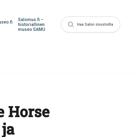
Salomus.fi –
seo.fi
historiallinen
Hae Salon sivustoilta
museo SAMU
e Horse
ja