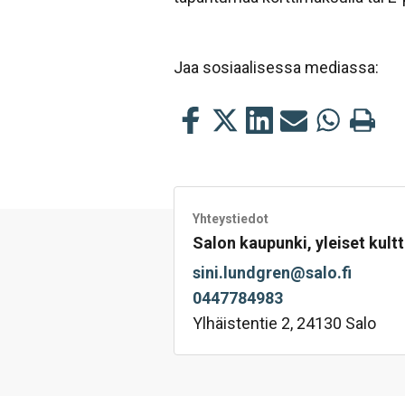
Jaa sosiaalisessa mediassa:
Jaa
Jaa
Jaa
Jaa
Jaa
Tulosta
tämä
tämä
tämä
tämä
tämä
tämä
Facebookissa
Twitterissä
LinkedIn:ssä
sähköpostitse
WhatsApp:s
sivu
Yhteystiedot
Salon kaupunki, yleiset kultt
sini.lundgren@salo.fi
0447784983
Ylhäistentie 2, 24130 Salo