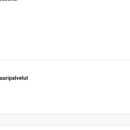
sa
uuripalvelut