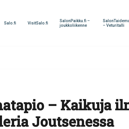
SalonPaikku.fi –
SalonTaidemu
Salo.fi
VisitSalo.fi
joukkoliikenne
– Veturitalli
atapio – Kaikuja i
lleria Joutsenessa