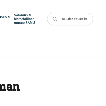
Salomus.fi –
seo.fi
historiallinen
Hae Salon sivustoilta
museo SAMU
lman