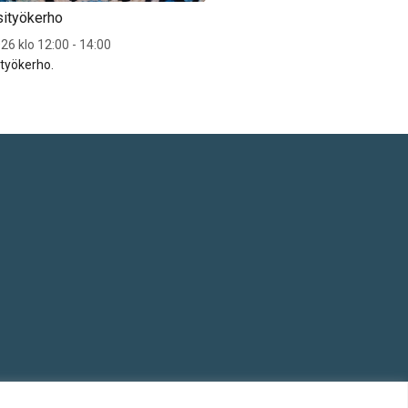
sityökerho
Sytyn käsityökerho
26 klo 12:00 - 14:00
To 17.9.2026 klo 12:00 - 14:00
ityökerho.
Sytyn käsityökerho.