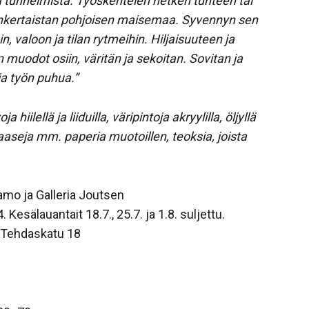
a tunnelmista. Työskentelen hetken tunteen tai
inkertaistan pohjoisen maisemaa. Syvennyn sen
 valoon ja tilan rytmeihin. Hiljaisuuteen ja
 muodot osiin, väritän ja sekoitan. Sovitan ja
ja työn puhua.”
a hiilellä ja liiduilla, väripintoja akryylilla, öljyllä
aseja mm. paperia muotoillen, teoksia, joista
aamo ja Galleria Joutsen
Kesälauantait 18.7., 25.7. ja 1.8. suljettu.
, Tehdaskatu 18