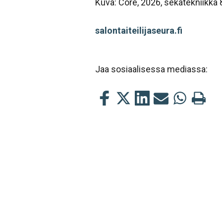
Kuva: Core, 2026, sekatekniikka
salontaiteilijaseura.fi
Jaa sosiaalisessa mediassa:
Jaa
Jaa
Jaa
Jaa
Jaa
Tulosta
tämä
tämä
tämä
tämä
tämä
tämä
Facebookissa
Twitterissä
LinkedIn:ssä
sähköpostitse
WhatsApp:s
sivu