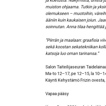
ja koetusta. Näkymistä, unista j
muiston ohjaama. Tutkin ja yks
olemukseen – muotoihin, väreihin,
ääniin kuin kaukaisen joiun. Jaan
soinnutan. Anna tilaa hengittää 
”Piirrän ja maalaan: graafisia viivoj
sekä koostan sekatekniikan kolla
katsoja luo oman tarinansa.”
Salon Taiteilijaseuran Taidelain
Ma-to 12–17, pe 12–15, la 10–14. 
Käynti Kehystämö Frizin ovesta
Vapaa pääsy