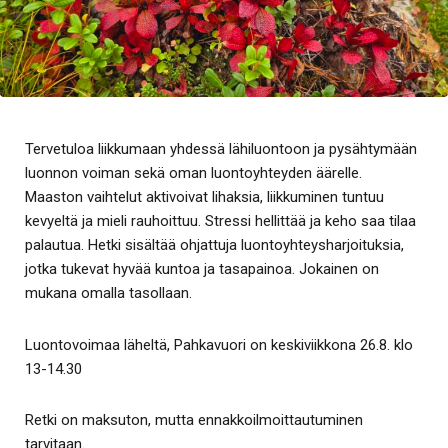
Tervetuloa liikkumaan yhdessä lähiluontoon ja pysähtymään
luonnon voiman sekä oman luontoyhteyden äärelle.
Maaston vaihtelut aktivoivat lihaksia, liikkuminen tuntuu
kevyeltä ja mieli rauhoittuu. Stressi hellittää ja keho saa tilaa
palautua. Hetki sisältää ohjattuja luontoyhteysharjoituksia,
jotka tukevat hyvää kuntoa ja tasapainoa. Jokainen on
mukana omalla tasollaan.
Luontovoimaa läheltä, Pahkavuori on keskiviikkona 26.8. klo
13-14.30
Retki on maksuton, mutta ennakkoilmoittautuminen
tarvitaan.