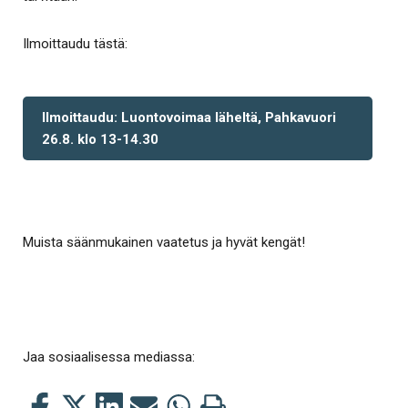
Ilmoittaudu tästä:
Ilmoittaudu: Luontovoimaa läheltä, Pahkavuori
26.8. klo 13-14.30
Muista säänmukainen vaatetus ja hyvät kengät!
Jaa sosiaalisessa mediassa:
Jaa
Jaa
Jaa
Jaa
Jaa
Tulosta