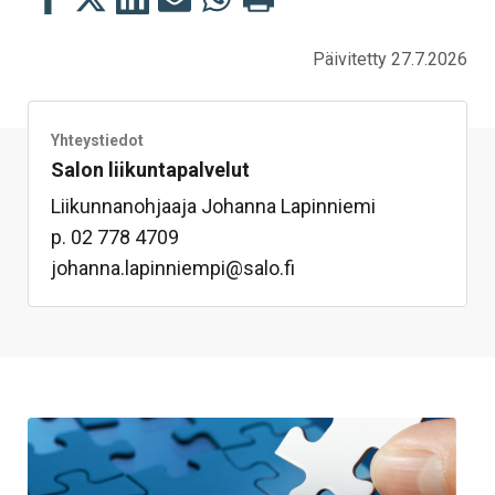
tämä
tämä
tämä
tämä
tämä
tämä
Facebookissa
Twitterissä
LinkedIn:ssä
sähköpostitse
WhatsApp:ssa
sivu
Päivitetty 27.7.2026
Yhteystiedot
Salon liikuntapalvelut
Liikunnanohjaaja Johanna Lapinniemi
p. 02 778 4709
johanna.lapinniempi@salo.fi