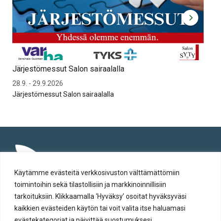
Järjestömessut Salon sairaalalla
Syt
28.9. - 29.9.2026
To 
Järjestömessut Salon sairaalalla
Syt
Käytämme evästeitä verkkosivuston välttämättömiin
toimintoihin sekä tilastollisiin ja markkinoinnillisiin
tarkoituksiin. Klikkaamalla ‘Hyväksy’ osoitat hyväksyväsi
kaikkien evästeiden käytön tai voit valita itse haluamasi
evästekategoriat ja päivittää suostumuksesi.