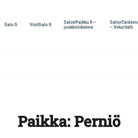
SalonPaikku.fi –
SalonTaidemu
Salo.fi
VisitSalo.fi
joukkoliikenne
– Veturitalli
Paikka:
Perniö