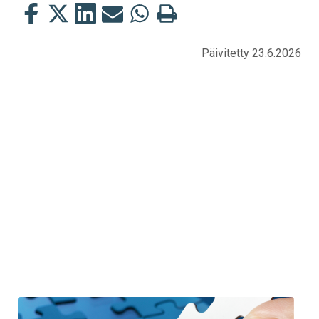
Jaa
Jaa
Jaa
Jaa
Jaa
Tulosta
tämä
tämä
tämä
tämä
tämä
tämä
Facebookissa
Twitterissä
LinkedIn:ssä
sähköpostitse
WhatsApp:ssa
sivu
Päivitetty 23.6.2026