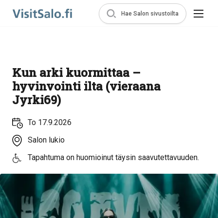
Hae Salon sivustoilta
Kun arki kuormittaa –
hyvinvointi ilta (vieraana
Jyrki69)
To 17.9.2026
Salon lukio
Tapahtuma on huomioinut täysin saavutettavuuden.