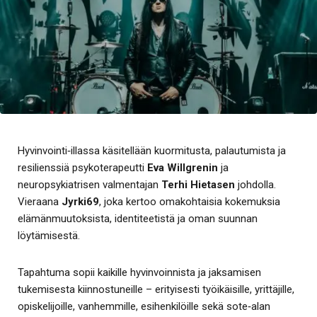
Hyvinvointi‑illassa käsitellään kuormitusta, palautumista ja
resilienssiä psykoterapeutti
Eva Willgrenin
ja
neuropsykiatrisen valmentajan
Terhi Hietasen
johdolla.
Vieraana
Jyrki69
, joka kertoo omakohtaisia kokemuksia
elämänmuutoksista, identiteetistä ja oman suunnan
löytämisestä.
Tapahtuma sopii kaikille hyvinvoinnista ja jaksamisen
tukemisesta kiinnostuneille – erityisesti työikäisille, yrittäjille,
opiskelijoille, vanhemmille, esihenkilöille sekä sote‑alan