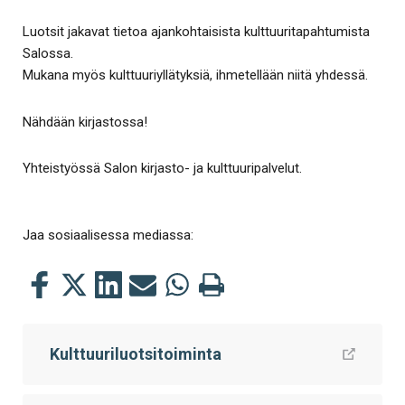
Luotsit jakavat tietoa ajankohtaisista kulttuuritapahtumista
Salossa.
Mukana myös kulttuuriyllätyksiä, ihmetellään niitä yhdessä.
Nähdään kirjastossa!
Yhteistyössä Salon kirjasto- ja kulttuuripalvelut.
Jaa sosiaalisessa mediassa:
Jaa
Jaa
Jaa
Jaa
Jaa
Tulosta
tämä
tämä
tämä
tämä
tämä
tämä
Facebookissa
Twitterissä
LinkedIn:ssä
sähköpostitse
WhatsApp:ssa
sivu
Kulttuuriluotsitoiminta