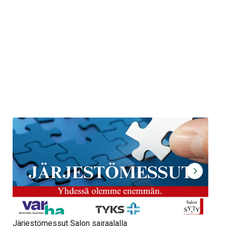
Järjestömessut Salon sairaalalla
Syt