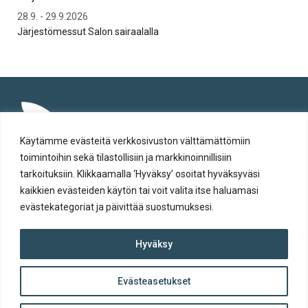
28.9. - 29.9.2026
To 
Järjestömessut Salon sairaalalla
Syt
Käytämme evästeitä verkkosivuston välttämättömiin
toimintoihin sekä tilastollisiin ja markkinoinnillisiin
tarkoituksiin. Klikkaamalla ‘Hyväksy’ osoitat hyväksyväsi
kaikkien evästeiden käytön tai voit valita itse haluamasi
evästekategoriat ja päivittää suostumuksesi.
Tietosuoja
Hyväksy
Evästeiden käyttö
Saavutettavuusseloste
Evästeasetukset
ylös
© Salon kaupunki 2020 • All rights reserved.