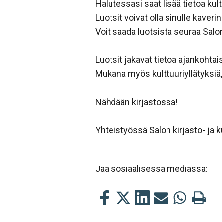
Halutessasi saat lisää tietoa kul
Luotsit voivat olla sinulle kaver
Voit saada luotsista seuraa Salo
Luotsit jakavat tietoa ajankohtai
Mukana myös kulttuuriyllätyksiä,
Nähdään kirjastossa!
Yhteistyössä Salon kirjasto- ja ku
Jaa sosiaalisessa mediassa:
Jaa
Jaa
Jaa
Jaa
Jaa
Tulosta
tämä
tämä
tämä
tämä
tämä
tämä