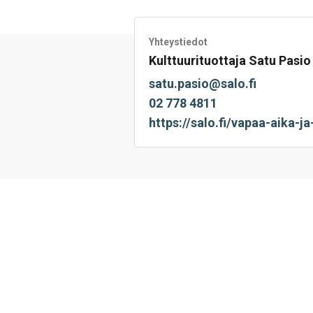
Facebookissa
Twitterissä
LinkedIn:ssä
sähköpostitse
WhatsApp:s
sivu
Yhteystiedot
Kulttuurituottaja Satu Pasio
satu.pasio@salo.fi
02 778 4811
https://salo.fi/vapaa-aika-ja