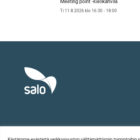
Meeting point -kielikahvila
Ti 11.8.2026 klo 16:30 - 18:00
Tietosuoja
Käytämme evästeitä verkkosivuston välttämättömiin toimintoihin sekä t