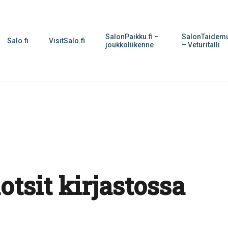
SalonPaikku.fi –
SalonTaidemu
Salo.fi
VisitSalo.fi
joukkoliikenne
– Veturitalli
otsit kirjastossa