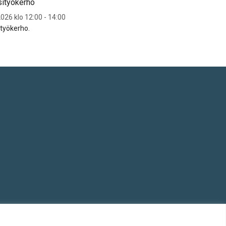
sityökerho
Sytyn käsityökerho
026 klo 12:00 - 14:00
To 20.8.2026 klo 12:00 - 14:00
ityökerho.
Sytyn käsityökerho.
© Salon kaupunki 2020 • All rights reserved.