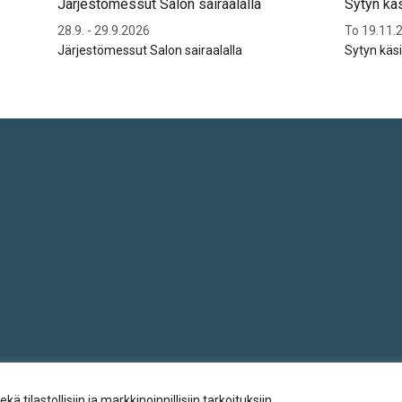
Järjestömessut Salon sairaalalla
Sytyn kä
28.9. - 29.9.2026
To 19.11.2
Järjestömessut Salon sairaalalla
Sytyn käs
ilastollisiin ja markkinoinnillisiin tarkoituksiin.