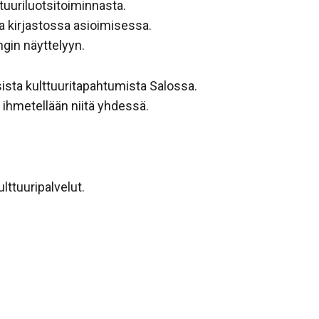
ttuuriluotsitoiminnasta.
ina kirjastossa asioimisessa.
ngin näyttelyyn.
sista kulttuuritapahtumista Salossa.
 ihmetellään niitä yhdessä.
lttuuripalvelut.