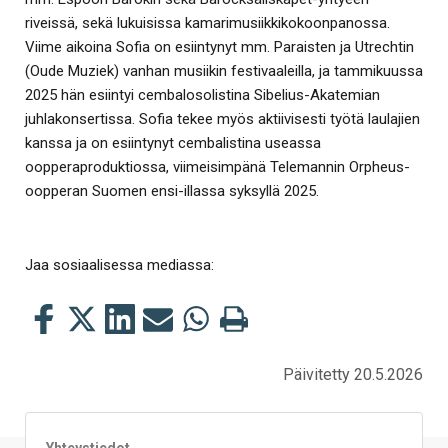
riveissä, sekä lukuisissa kamarimusiikkikokoonpanossa.
Viime aikoina Sofia on esiintynyt mm. Paraisten ja Utrechtin
(Oude Muziek) vanhan musiikin festivaaleilla, ja tammikuussa
2025 hän esiintyi cembalosolistina Sibelius-Akatemian
juhlakonsertissa. Sofia tekee myös aktiivisesti työtä laulajien
kanssa ja on esiintynyt cembalistina useassa
oopperaproduktiossa, viimeisimpänä Telemannin Orpheus-
oopperan Suomen ensi-illassa syksyllä 2025.
Jaa sosiaalisessa mediassa:
Jaa
Jaa
Jaa
Jaa
Jaa
Tulosta
tämä
tämä
tämä
tämä
tämä
tämä
Facebookissa
Twitterissä
LinkedIn:ssä
sähköpostitse
WhatsApp:ssa
sivu
Päivitetty 20.5.2026