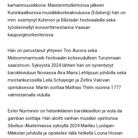
kamarimuusikkona. Maisterintutkintonsa jälkeen
Kuninkaallisessa musiikkikorkeakoulussa (Edsberg) hän on
mm. esiintynyt Kuhmon ja Båstadin festivaaleilla sekä
työskennellyt konserttimestarina Vaasan
kaupunginorkesterissa.
Hän on perustanut yhtyeen Trio Aurora sekä
Midsommarmusik-festivaalin kotiseudulleen Turunmaan
saaristoon. Syksystä 2024 lähtien hän on syventynyt
barokkiviuluun Noviassa Aira Maria Lehtipuun johdolla sekä
mestarikursseilla Leila Schayegin ja Zefira Valovan
opetuksessa. Martin soittaa Mathias Thirin vuonna 1777
valmistamalla viululla.
Ester Nurminen on helsinkiläinen barokkisellon ja viola da
gamban soittaja. Hän aloitti vanhan musiikin opintonsa
Sibelius-Akatemiassa syksyllä 2024 Markku Luolajan-
Mikkolan johdolla ja opiskelee tällä hetkellä Louna Hosian