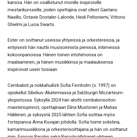
kanssa. Hän on osallistunut monille inspiroiville
mestarikursseille, joiden opettajina ovat olleet Gaetano
Nasillo, Octavie Dostaler-Lalonde, Heidi Peltoniemi, Vittorio
Ghielmi ja Lucia Swarts.
Ester on soittanut useissa yhtyeissä ja orkestereissa, ja
erityisesti hän nauttii musisoinnista pienissä, intiimeissä
kokoonpanoissa. Hänen toinen intohimonsa on
maalaaminen, ja hänen musiikkinsa ja maalauksensa
inspiroivat usein toisiaan.
Cembalisti ja nokkahuilisti Sofia Fernholm (s. 1997) on
opiskellut Sibelius-Akatemiassa ja Salzburgin Mozarteum-
yliopistossa. Syksyllä 2024 hän aloitti cembalonsoiton
maisteriopinnot, opettajinaan Elina Mustonen ja Matias
Häkkinen, ja syksystä 2025 lähtien Sofia soittaa myös
fortepianoa Anna Kuvajan johdolla. Sofia toimii solistina,
kamarimuusikkona ja orkesterisoittajana ja hän on soittanut
mm. Espoon Barokin sekä Barocksällskapet-yhtyeen