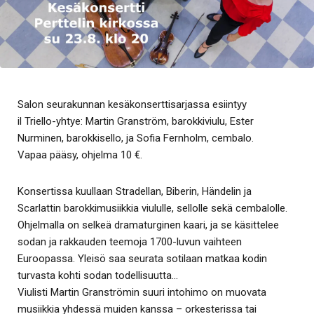
Salon seurakunnan kesäkonserttisarjassa esiintyy
il Triello-yhtye: Martin Granström, barokkiviulu, Ester
Nurminen, barokkisello, ja Sofia Fernholm, cembalo.
Vapaa pääsy, ohjelma 10 €.
Konsertissa kuullaan Stradellan, Biberin, Händelin ja
Scarlattin barokkimusiikkia viululle, sellolle sekä cembalolle.
Ohjelmalla on selkeä dramaturginen kaari, ja se käsittelee
sodan ja rakkauden teemoja 1700-luvun vaihteen
Euroopassa. Yleisö saa seurata sotilaan matkaa kodin
turvasta kohti sodan todellisuutta…
Viulisti Martin Granströmin suuri intohimo on muovata
musiikkia yhdessä muiden kanssa – orkesterissa tai