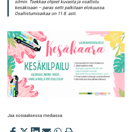
silmin. Tsekkaa ohjeet kuvasta ja osallistu
kesäkisaan – paras setti palkitaan elokuussa.
Osallistumisaikaa on 11.8. asti.
Jaa sosiaalisessa mediassa:
Jaa
Jaa
Jaa
Jaa
Jaa
Tulosta