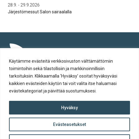
28.9. - 29.9.2026
To 
Järjestömessut Salon sairaalalla
Syt
Käytämme evästeitä verkkosivuston välttämättömiin
toimintoihin sekä tilastollisiin ja markkinoinnillisiin
tarkoituksiin. Klikkaamalla ‘Hyväksy’ osoitat hyväksyväsi
kaikkien evästeiden käytön tai voit valita itse haluamasi
evästekategoriat ja päivittää suostumuksesi.
Tietosuoja
Hyväksy
Evästeiden käyttö
Saavutettavuusseloste
Evästeasetukset
ylös
© Salon kaupunki 2020 • All rights reserved.