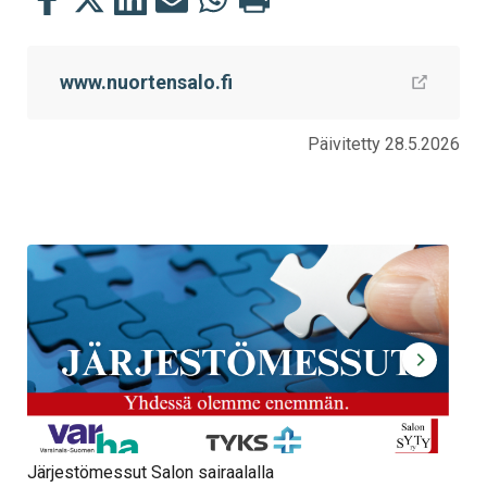
tämä
tämä
tämä
tämä
tämä
tämä
Facebookissa
Twitterissä
LinkedIn:ssä
sähköpostitse
WhatsApp:ssa
sivu
www.nuortensalo.fi
Päivitetty 28.5.2026
Järjestömessut Salon sairaalalla
Syt