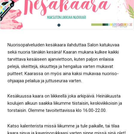
Nuorisopalveluiden kesäkaara ilahduttaa Salon katukuvaa
sekä nuoria tänäkin kesänä! Kaaran mukana kulkee kaikki
tarvittava kesäiseen ajanviettoon, kuten paljon erilaisia
pelejä, skeittejä, skuutteja ja hengailua varten mukavat
puitteet. Kaarassa on myös aina kaksi mukavaa nuoriso-
ohjaajaa pelailua ja juttuseuraa varten.
Kesäkuussa kaara on liikkeellä joka arkipäivä. Heinäkuusta
koulujen alkuun saakka liikumme tiistaisin, keskiviikkoisin ja
torstaisin. Olemme tavoitettavissa klo 16.00-22.00.
Katso kalenterista missä liikumme ja tule paikalle, tai tilaa
kaara sinua ja kaveriporukkaasi varten sinne missä sinä olet!