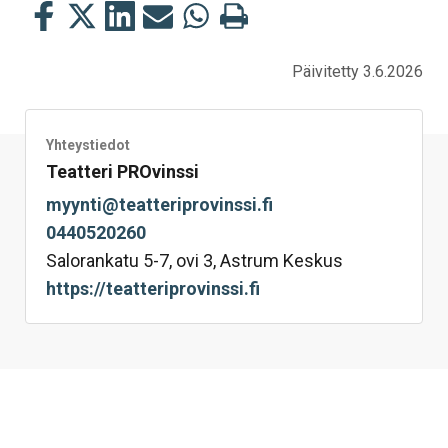
Jaa
Jaa
Jaa
Jaa
Jaa
Tulosta
tämä
tämä
tämä
tämä
tämä
tämä
Facebookissa
Twitterissä
LinkedIn:ssä
sähköpostitse
WhatsApp:ssa
sivu
Päivitetty 3.6.2026
Yhteystiedot
Teatteri PROvinssi
myynti@teatteriprovinssi.fi
0440520260
Salorankatu 5-7, ovi 3, Astrum Keskus
https://teatteriprovinssi.fi