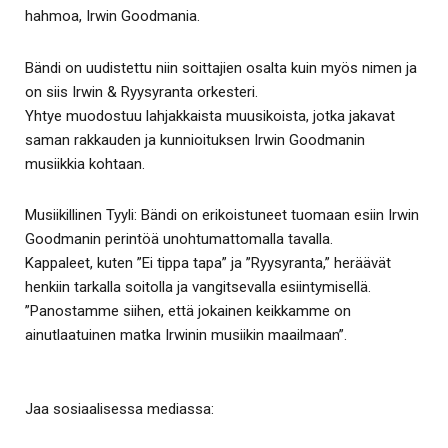
hahmoa, Irwin Goodmania.
Bändi on uudistettu niin soittajien osalta kuin myös nimen ja
on siis Irwin & Ryysyranta orkesteri.
Yhtye muodostuu lahjakkaista muusikoista, jotka jakavat
saman rakkauden ja kunnioituksen Irwin Goodmanin
musiikkia kohtaan.
Musiikillinen Tyyli: Bändi on erikoistuneet tuomaan esiin Irwin
Goodmanin perintöä unohtumattomalla tavalla.
Kappaleet, kuten ”Ei tippa tapa” ja ”Ryysyranta,” heräävät
henkiin tarkalla soitolla ja vangitsevalla esiintymisellä.
”Panostamme siihen, että jokainen keikkamme on
ainutlaatuinen matka Irwinin musiikin maailmaan”.
Jaa sosiaalisessa mediassa: