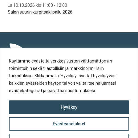
La 10.10.2026 klo 11:00 - 12:00
To 3
Salon suurin kurpitsakilpailu 2026
Syt
Käytämme evästeitä verkkosivuston välttämättömiin
toimintoihin sekä tilastollisiin ja markkinoinnillisiin
tarkoituksiin. Klikkaamalla ‘Hyväksy’ osoitat hyväksyväsi
kaikkien evästeiden käytön tai voit valita itse haluamasi
evästekategoriat ja päivittää suostumuksesi.
Tietosuoja
Hyväksy
Evästeiden käyttö
Saavutettavuusseloste
Evästeasetukset
ylös
© Salon kaupunki 2020 • All rights reserved.