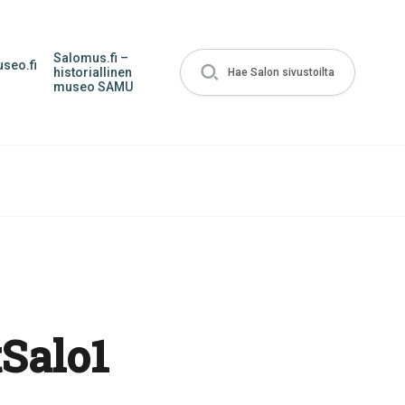
Salomus.fi –
seo.fi
historiallinen
Hae Salon sivustoilta
museo SAMU
tSalo1