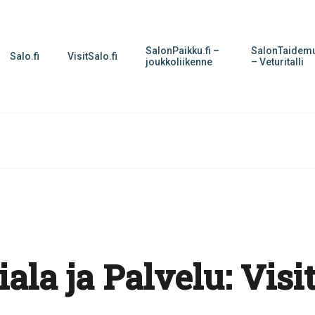
SalonPaikku.fi –
SalonTaidemu
Salo.fi
VisitSalo.fi
joukkoliikenne
– Veturitalli
ala ja Palvelu:
Visi