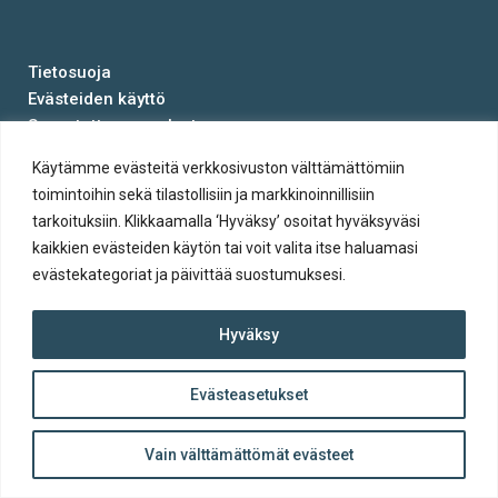
Tietosuoja
Evästeiden käyttö
Saavutettavuusseloste
Käytämme evästeitä verkkosivuston välttämättömiin
© Salon kaupunki 2020 • All rights reserved.
toimintoihin sekä tilastollisiin ja markkinoinnillisiin
Website crafted by
Evermade
.
tarkoituksiin. Klikkaamalla ‘Hyväksy’ osoitat hyväksyväsi
kaikkien evästeiden käytön tai voit valita itse haluamasi
evästekategoriat ja päivittää suostumuksesi.
Hyväksy
Evästeasetukset
ylös
Takaisin
Vain välttämättömät evästeet