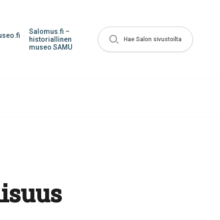
Salomus.fi –
seo.fi
historiallinen
Hae Salon sivustoilta
museo SAMU
lisuus