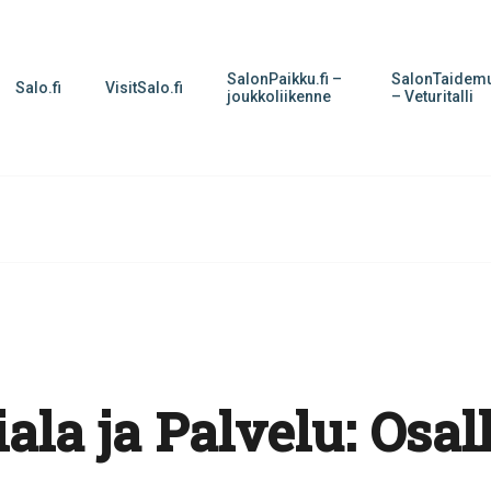
SalonPaikku.fi –
SalonTaidemu
Salo.fi
VisitSalo.fi
joukkoliikenne
– Veturitalli
ala ja Palvelu:
Osal