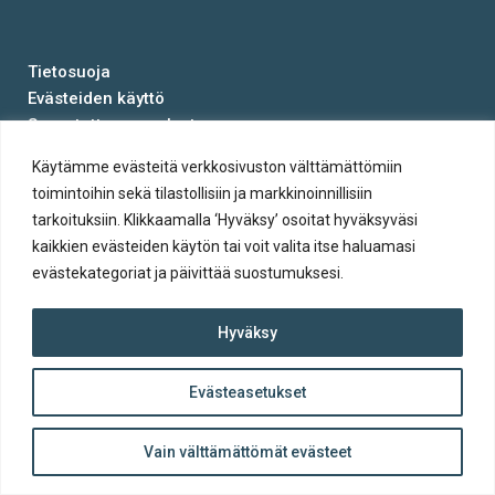
Tietosuoja
Evästeiden käyttö
Saavutettavuusseloste
Käytämme evästeitä verkkosivuston välttämättömiin
© Salon kaupunki 2020 • All rights reserved.
toimintoihin sekä tilastollisiin ja markkinoinnillisiin
Website crafted by
Evermade
.
tarkoituksiin. Klikkaamalla ‘Hyväksy’ osoitat hyväksyväsi
kaikkien evästeiden käytön tai voit valita itse haluamasi
evästekategoriat ja päivittää suostumuksesi.
Hyväksy
Evästeasetukset
ylös
Takaisin
Vain välttämättömät evästeet