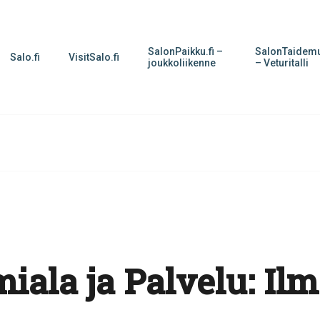
SalonPaikku.fi –
SalonTaidemu
Salo.fi
VisitSalo.fi
joukkoliikenne
– Veturitalli
iala ja Palvelu:
Ilm