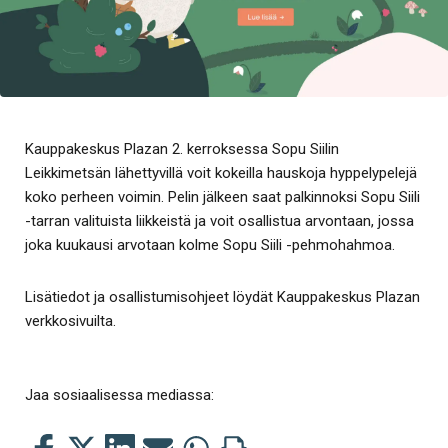
Kauppakeskus Plazan 2. kerroksessa Sopu Siilin
Leikkimetsän lähettyvillä voit kokeilla hauskoja hyppelypelejä
koko perheen voimin. Pelin jälkeen saat palkinnoksi Sopu Siili
-tarran valituista liikkeistä ja voit osallistua arvontaan, jossa
joka kuukausi arvotaan kolme Sopu Siili -pehmohahmoa.
Lisätiedot ja osallistumisohjeet löydät Kauppakeskus Plazan
verkkosivuilta.
Jaa sosiaalisessa mediassa:
Jaa
Jaa
Jaa
Jaa
Jaa
Tulosta