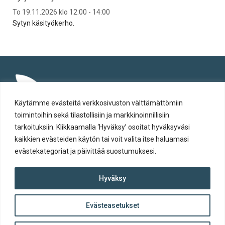
To 19.11.2026 klo 12:00 - 14:00
To 2
Sytyn käsityökerho.
Syt
Käytämme evästeitä verkkosivuston välttämättömiin
toimintoihin sekä tilastollisiin ja markkinoinnillisiin
tarkoituksiin. Klikkaamalla ‘Hyväksy’ osoitat hyväksyväsi
kaikkien evästeiden käytön tai voit valita itse haluamasi
evästekategoriat ja päivittää suostumuksesi.
Tietosuoja
Hyväksy
Evästeiden käyttö
Saavutettavuusseloste
Evästeasetukset
ylös
© Salon kaupunki 2020 • All rights reserved.