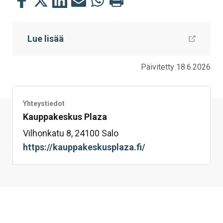
tämä
tämä
tämä
tämä
tämä
tämä
Facebookissa
Twitterissä
LinkedIn:ssä
sähköpostitse
WhatsApp:ssa
sivu
Lue lisää
Päivitetty 18.6.2026
Yhteystiedot
Kauppakeskus Plaza
Vilhonkatu 8, 24100 Salo
https://kauppakeskusplaza.fi/