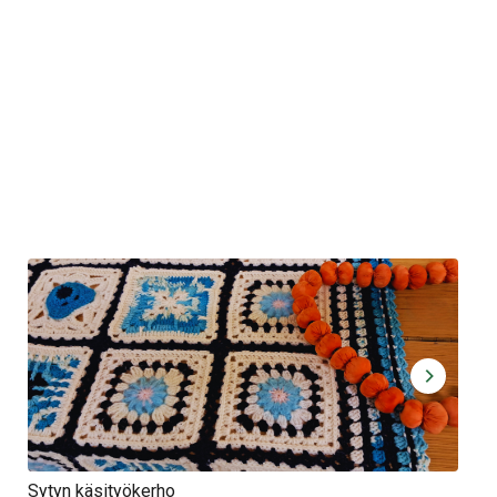
Sytyn käsityökerho
Syt