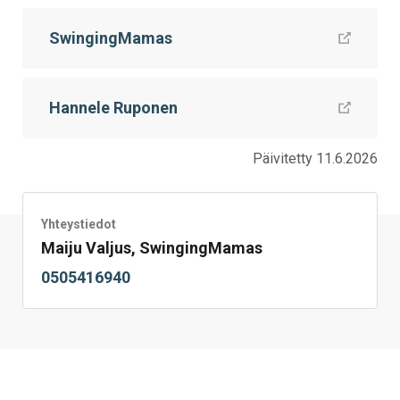
Facebookissa
Twitterissä
LinkedIn:ssä
sähköpostitse
WhatsApp:ssa
sivu
SwingingMamas
Hannele Ruponen
Päivitetty 11.6.2026
Yhteystiedot
Maiju Valjus, SwingingMamas
0505416940