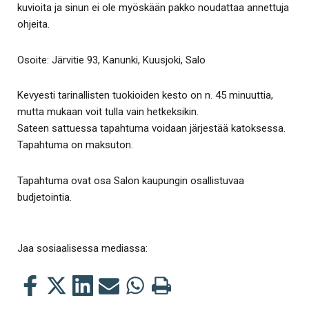
kuvioita ja sinun ei ole myöskään pakko noudattaa annettuja
ohjeita.
Osoite: Järvitie 93, Kanunki, Kuusjoki, Salo
Kevyesti tarinallisten tuokioiden kesto on n. 45 minuuttia,
mutta mukaan voit tulla vain hetkeksikin.
Sateen sattuessa tapahtuma voidaan järjestää katoksessa.
Tapahtuma on maksuton.
Tapahtuma ovat osa Salon kaupungin osallistuvaa
budjetointia.
Jaa sosiaalisessa mediassa:
Jaa
Jaa
Jaa
Jaa
Jaa
Tulosta
tämä
tämä
tämä
tämä
tämä
tämä