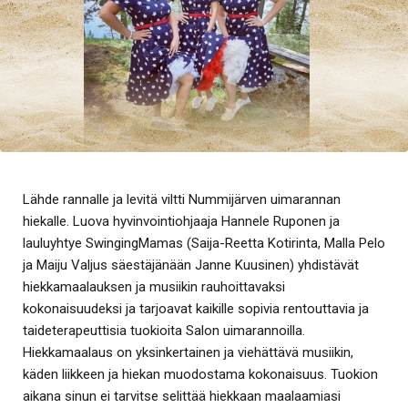
Lähde rannalle ja levitä viltti Nummijärven uimarannan
hiekalle. Luova hyvinvointiohjaaja Hannele Ruponen ja
lauluyhtye SwingingMamas (Saija-Reetta Kotirinta, Malla Pelo
ja Maiju Valjus säestäjänään Janne Kuusinen) yhdistävät
hiekkamaalauksen ja musiikin rauhoittavaksi
kokonaisuudeksi ja tarjoavat kaikille sopivia rentouttavia ja
taideterapeuttisia tuokioita Salon uimarannoilla.
Hiekkamaalaus on yksinkertainen ja viehättävä musiikin,
käden liikkeen ja hiekan muodostama kokonaisuus. Tuokion
aikana sinun ei tarvitse selittää hiekkaan maalaamiasi