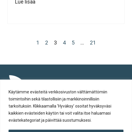
Lue lisää
1
2
3
4
5
…
21
Käytämme evästeitä verkkosivuston välttämättömiin
toimintoihin sekä tilastollisiin ja markkinoinnillisiin
tarkoituksiin. Klikkaamalla ‘Hyväksy’ osoitat hyväksyväsi
kaikkien evästeiden käytön tai voit valita itse haluamasi
evästekategoriat ja päivittää suostumuksesi.