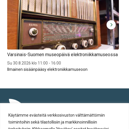
Varsinais-Suomen museopäivä elektroniikkamuseossa
Ele
Su 30.8.2026 klo 11:00 - 16:00
Pe 4
Ilmainen sisäänpääsy elektroniikkamuseoon
Ilm
Käytämme evästeitä verkkosivuston välttämättömiin
toimintoihin sekä tilastollisiin ja markkinoinnillisiin
tarkoituksiin. Klikkaamalla ‘Hyväksy’ osoitat hyväksyväsi