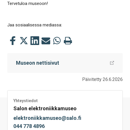
Tervetuloa museoon!
Jaa sosiaalisessa mediassa:
Jaa
Jaa
Jaa
Jaa
Jaa
Tulosta
tämä
tämä
tämä
tämä
tämä
tämä
Facebookissa
Twitterissä
LinkedIn:ssä
sähköpostitse
WhatsApp:ssa
sivu
Museon nettisivut
Päivitetty 26.6.2026
Yhteystiedot
Salon elektroniikkamuseo
elektroniikkamuseo@salo.fi
044 778 4896