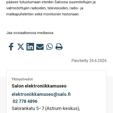
pääsee tutustumaan etenkin Salossa suunniteltujen ja
valmistettujen radioiden, televisioiden, radio- ja
matkapuhelinten sekä monitorien historiaan.
Jaa sosiaalisessa mediassa:
Jaa
Jaa
Jaa
Jaa
Jaa
Tulosta
tämä
tämä
tämä
tämä
tämä
tämä
Facebookissa
Twitterissä
LinkedIn:ssä
sähköpostitse
WhatsApp:ssa
sivu
Päivitetty 26.6.2026
Yhteystiedot
Salon elektroniikkamuseo
elektroniikkamuseo@salo.fi
 02 778 4896
Salorankatu 5–7 (Astrum-keskus),