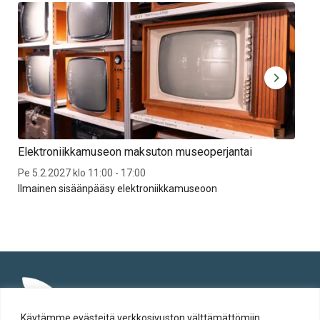
Elektroniikkamuseon maksuton museoperjantai
Per
Pe 5.2.2027 klo 11:00 - 17:00
Mus
Ilmainen sisäänpääsy elektroniikkamuseoon
Arv
Käytämme evästeitä verkkosivuston välttämättömiin