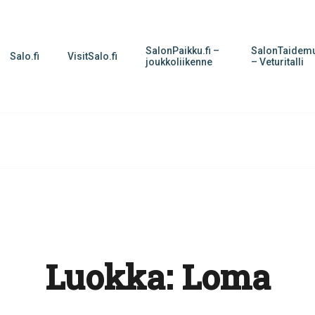
SalonPaikku.fi –
SalonTaidemu
Salo.fi
VisitSalo.fi
joukkoliikenne
– Veturitalli
Luokka:
Loma