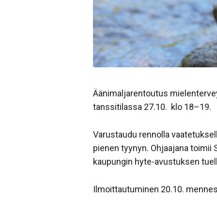
Äänimaljarentoutus mielenterveys-
tanssitilassa 27.10. klo 18–19.
Varustaudu rennolla vaatetuksell
pienen tyynyn. Ohjaajana toimii 
kaupungin hyte-avustuksen tuell
Ilmoittautuminen 20.10. menne