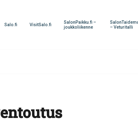
SalonPaikku.fi –
SalonTaidemu
Salo.fi
VisitSalo.fi
joukkoliikenne
– Veturitalli
entoutus