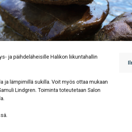
 ja päihdeläheisille Halikon liikuntahallin
I
a ja lämpimillä sukilla. Voit myös ottaa mukaan
Samuli Lindgren. Toiminta toteutetaan Salon
a.
ss
ä.