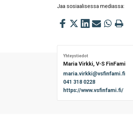
Jaa sosiaalisessa mediassa:
Jaa
Jaa
Jaa
Jaa
Jaa
Tulosta
tämä
tämä
tämä
tämä
tämä
tämä
Facebookissa
Twitterissä
LinkedIn:ssä
sähköpostitse
WhatsApp:s
sivu
Yhteystiedot
Maria Virkki, V-S FinFami
maria.virkki@vsfinfami.fi
041 318 0228
https://www.vsfinfami.fi/