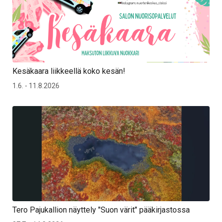
Kesäkaara liikkeellä koko kesän!
1.6. - 11.8.2026
Tero Pajukallion näyttely "Suon värit" pääkirjastossa