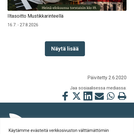
Iltasoitto Mustikkarinteellä
16.7. - 27.8.2026
Näytä lisää
Päivitetty 2.6.2020
Jaa sosiaalisessa mediassa:
Jaa
Jaa
Jaa
Jaa
Jaa
Tulosta
tämä
tämä
tämä
tämä
tämä
tämä
Facebookissa
Twitterissä
LinkedIn:ssä
sähköpostitse
WhatsApp:ss
sivu
Käytämme evästeitä verkkosivuston välttämättömiin